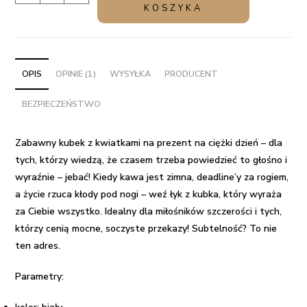
Zabawny
KOSZYKA
kubek
z
kwiatkami
na
OPIS
OPINIE (1)
WYSYŁKA
PRODUCENT
prezent
BEZPIECZEŃSTWO
na
ciężki
dzień
Zabawny kubek z kwiatkami na prezent na ciężki dzień – dla
tych, którzy wiedzą, że czasem trzeba powiedzieć to głośno i
wyraźnie – jebać! Kiedy kawa jest zimna, deadline’y za rogiem,
a życie rzuca kłody pod nogi – weź łyk z kubka, który wyraża
za Ciebie wszystko. Idealny dla miłośników szczerości i tych,
którzy cenią mocne, soczyste przekazy! Subtelność? To nie
ten adres.
Parametry: