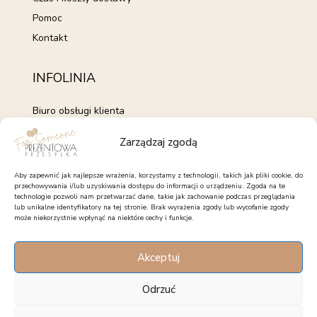
Pomoc
Kontakt
INFOLINIA
Biuro obsługi klienta
+48 735 843 843
Zarządzaj zgodą
pon. - pt. 7:00 - 15:00
kontakt@forsomeone.pl
Aby zapewnić jak najlepsze wrażenia, korzystamy z technologii, takich jak pliki cookie, do
przechowywania i/lub uzyskiwania dostępu do informacji o urządzeniu. Zgoda na te
technologie pozwoli nam przetwarzać dane, takie jak zachowanie podczas przeglądania
lub unikalne identyfikatory na tej stronie. Brak wyrażenia zgody lub wycofanie zgody
może niekorzystnie wpłynąć na niektóre cechy i funkcje.
OBSERWUJ NAS
Akceptuj
Facebook
Instagram
Pinterest
Odrzuć