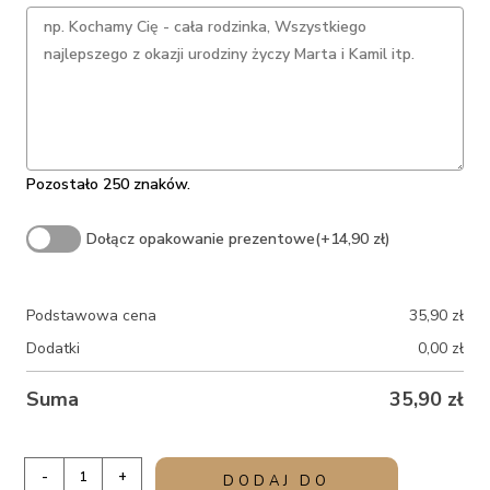
Pozostało 250 znaków.
Dołącz opakowanie prezentowe
(+14,90 zł)
Podstawowa cena
35,90
zł
Dodatki
0,00
zł
Suma
35,90
zł
ilość
-
+
DODAJ DO