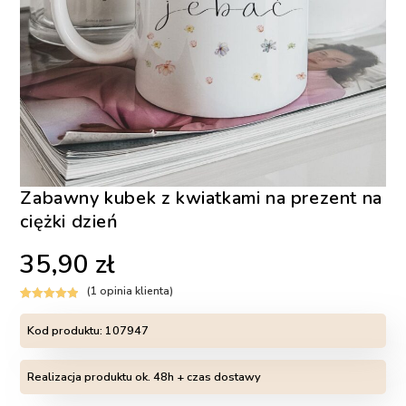
Zabawny kubek z kwiatkami na prezent na
ciężki dzień
35,90
zł
(
1
opinia klienta)
Oceniony
1
5.00
na 5 na
Kod produktu:
107947
podstawie
oceny klienta
Realizacja produktu ok. 48h + czas dostawy