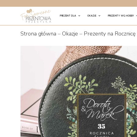
Skip
to
PREZENT DLA
OKAZJE
PREZENTY WG HOBBY
content
Strona główna
–
Okazje
–
Prezenty na Rocznicę