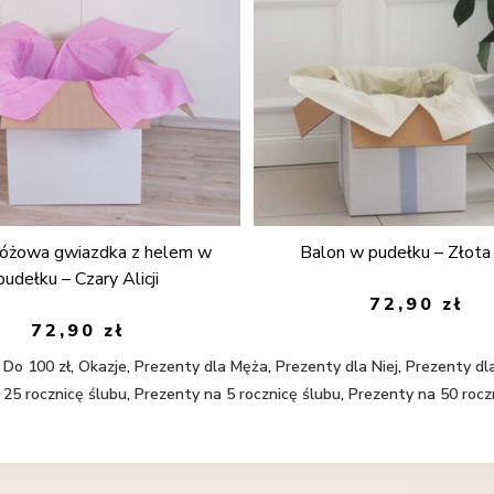
różowa gwiazdka z helem w
Balon w pudełku – Złota
pudełku – Czary Alicji
72,90
zł
72,90
zł
,
Do 100 zł
,
Okazje
,
Prezenty dla Męża
,
Prezenty dla Niej
,
Prezenty dl
 25 rocznicę ślubu
,
Prezenty na 5 rocznicę ślubu
,
Prezenty na 50 rocz