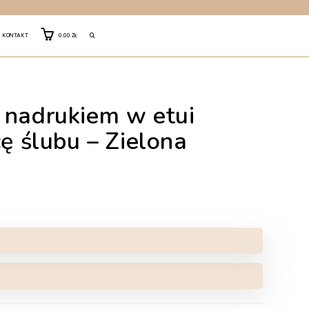
TOGGLE
KONTAKT
0,00
ZŁ
WEBSITE
 nadrukiem w etui
SEARCH
cę ślubu – Zielona