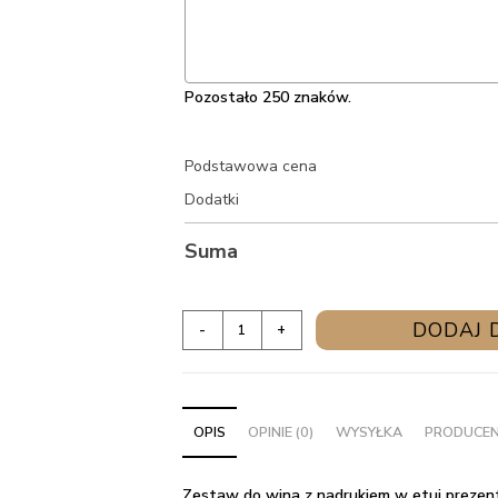
Pozostało 250 znaków.
Podstawowa cena
Dodatki
Suma
ilość
DODAJ 
-
+
Zestaw
do
wina
OPIS
OPINIE (0)
WYSYŁKA
PRODUCE
z
nadrukiem
w
Zestaw do wina z nadrukiem w etui prezent