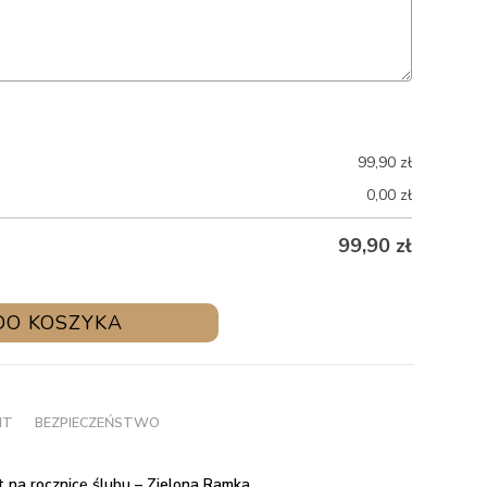
99,90
zł
0,00
zł
99,90
zł
DO KOSZYKA
NT
BEZPIECZEŃSTWO
 na rocznicę ślubu – Zielona Ramka