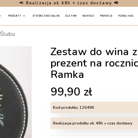
📢
Realizacja ok 48h + czas dostawy 📢
PRODUKTY
STWÓRZ SWÓJ BALON
DLA FIRM
NOWOŚCI
PROMOCJE
POZNAJ NAS
 Ślubu
Zestaw do wina z
prezent na roczni
Ramka
99,90
zł
Kod produktu:
126496
Realizacja produktu ok. 48h + czas dostawy