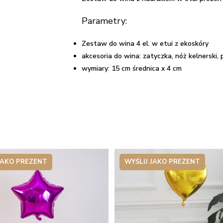
etui
Parametry:
prezent
na
Zestaw do wina 4 el. w etui z ekoskóry
rocznicę
akcesoria do wina:
zatyczka
,
nóż kelnerski
,
ślubu
wymiary: 15 cm średnica x 4 cm
-
Zielona
Ramka
JAKO PREZENT
WYŚLIJ JAKO PREZENT