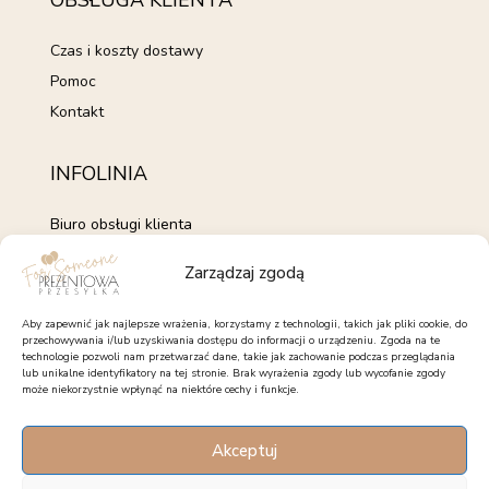
OBSŁUGA KLIENTA
Czas i koszty dostawy
Pomoc
Kontakt
INFOLINIA
Biuro obsługi klienta
+48 735 843 843
Zarządzaj zgodą
pon. - pt. 7:00 - 15:00
kontakt@forsomeone.pl
Aby zapewnić jak najlepsze wrażenia, korzystamy z technologii, takich jak pliki cookie, do
przechowywania i/lub uzyskiwania dostępu do informacji o urządzeniu. Zgoda na te
technologie pozwoli nam przetwarzać dane, takie jak zachowanie podczas przeglądania
lub unikalne identyfikatory na tej stronie. Brak wyrażenia zgody lub wycofanie zgody
może niekorzystnie wpłynąć na niektóre cechy i funkcje.
OBSERWUJ NAS
Akceptuj
Facebook
Instagram
Pinterest