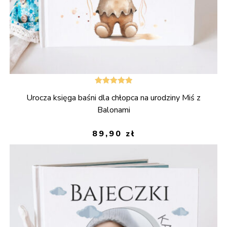
Oceniono
Urocza księga baśni dla chłopca na urodziny Miś z
5.00
na 5
Balonami
89,90
zł