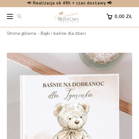
📢
Realizacja ok 48h + czas dostawy 📢
Skip
to
0,00
ZŁ
content
Strona główna
–
Bajki i baśnie dla dzieci