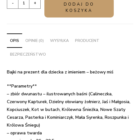
ilość
-
+
DODAJ DO
Bajki
KOSZYKA
na
prezent
dla
dziecka
OPIS
OPINIE (0)
WYSYŁKA
PRODUCENT
z
BEZPIECZEŃSTWO
imieniem
-
beżowy
Bajki na prezent dla dziecka z imieniem – beżowy miś
miś
**Parametry**
– zbiór dwunastu – ilustrowanych baśni (Calineczka,
Czerwony Kapturek, Dzielny ołowiany żołnierz, Jaś i Małgosia,
Kopciuszek, Kot w butach, Królewna Śnieżka, Nowe Szaty
Cesarza, Pasterka i Kominiarczyk, Mała Syrenka, Roszpunka i
Królowa Śniegu)
– oprawa twarda