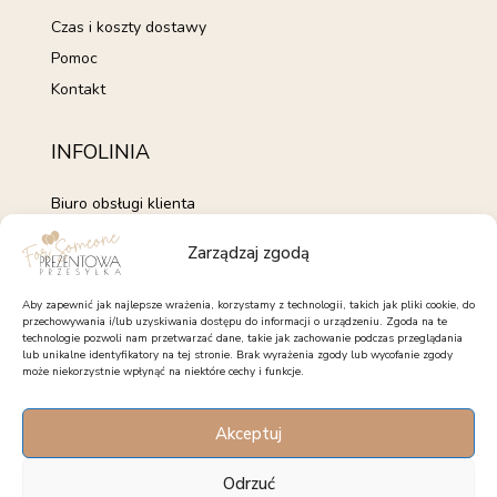
Czas i koszty dostawy
Pomoc
Kontakt
INFOLINIA
Biuro obsługi klienta
+48 735 843 843
Zarządzaj zgodą
pon. - pt. 7:00 - 15:00
kontakt@forsomeone.pl
Aby zapewnić jak najlepsze wrażenia, korzystamy z technologii, takich jak pliki cookie, do
przechowywania i/lub uzyskiwania dostępu do informacji o urządzeniu. Zgoda na te
technologie pozwoli nam przetwarzać dane, takie jak zachowanie podczas przeglądania
lub unikalne identyfikatory na tej stronie. Brak wyrażenia zgody lub wycofanie zgody
może niekorzystnie wpłynąć na niektóre cechy i funkcje.
OBSERWUJ NAS
Akceptuj
Facebook
Instagram
Pinterest
Odrzuć