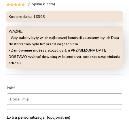
(
1
opinia klienta)
Oceniony
1
5.00
na 5 na
Kod produktu:
16395
podstawie
oceny klienta
WAŻNE:
- Aby balony były w ich najlepszej kondycji zalecamy, by ich Data
dostarczenia była tuż przed wręczeniem.
- Zamówienie możesz złożyć dziś, a PRZYBLIŻONĄ DATĘ
DOSTAWY wybrać dowolną w kalendarzu, podczas uzupełniania
adresu.
(required)
Imię
*
Extra personalizacja: (opcjonalnie)