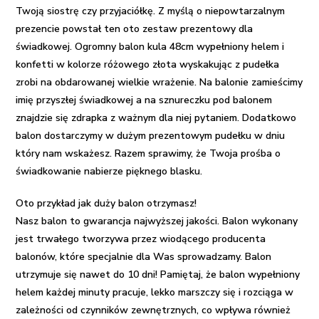
Twoją siostrę czy przyjaciółkę. Z myślą o
niepowtarzalnym
prezencie
powstał ten oto zestaw prezentowy dla
świadkowej.
Ogromny balon kula 48cm wypełniony helem
i
konfetti w kolorze różowego złota wyskakując z pudełka
zrobi na obdarowanej wielkie wrażenie. Na balonie zamieścimy
imię przyszłej świadkowej a na sznureczku pod balonem
znajdzie się zdrapka z ważnym dla niej pytaniem. Dodatkowo
balon dostarczymy w dużym prezentowym pudełku w dniu
który nam wskażesz. Razem sprawimy, że Twoja
prośba o
świadkowanie
nabierze pięknego blasku.
Oto przykład jak duży balon otrzymasz!
Nasz balon to gwarancja najwyższej jakości. Balon wykonany
jest trwałego tworzywa przez wiodącego producenta
balonów, które specjalnie dla Was sprowadzamy. Balon
utrzymuje się nawet do 10 dni! Pamiętaj, że balon wypełniony
helem każdej minuty pracuje, lekko marszczy się i rozciąga w
zależności od czynników zewnętrznych, co wpływa również