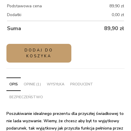
Podstawowa cena
89,90
zł
Dodatki
0,00
zł
Suma
89,90
zł
ilość
DODAJ DO
Balon
KOSZYKA
gigant
kula
z
helem
OPIS
OPINIE (1)
WYSYŁKA
PRODUCENT
i
BEZPIECZEŃSTWO
konfetti
-
Zdrapka
Poszukiwanie idealnego
prezentu dla przyszłej świadkowej
to
dla
nie lada wyzwanie. Wiemy, że chcesz aby był to wyjątkowy
Świadkowej
podarunek, tak wyjątkowy jak przyszła funkcja pełniona przez