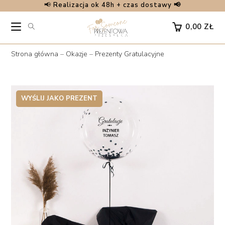
📢
Realizacja ok 48h + czas dostawy 📢
Skip
to
0,00
ZŁ
content
Strona główna
–
Okazje
–
Prezenty Gratulacyjne
WYŚLIJ JAKO PREZENT