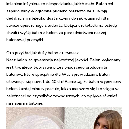
imieniem inżyniera to niespodzianka jakich mało. Balon xxl
zapakowany w ogromne pudełko prezentowe z Twoją
dedykacją na bileciku dostarczymy do rąk własnych dla
świeżo upieczonego studenta. Dołącz czekoladki na osłodę
chwili i
wyślij balon z helem
za pośrednictwem naszej
balonowej przesyłki
.
Oto przykład jak duży balon otrzymasz!
Nasz balon to gwarancja najwyższej jakości. Balon wykonany
jest trwałego tworzywa przez wiodącego producenta
balonów, które specjalnie dla Was sprowadzamy. Balon
utrzymuje się nawet do 10 dni! Pamiętaj, że balon wypełniony
helem każdej minuty pracuje, lekko marszczy się i rozciąga w
zależności od czynników zewnętrznych, co wpływa również
na napis na balonie.