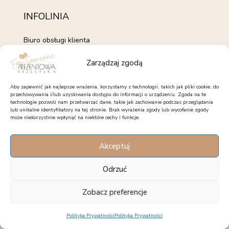
INFOLINIA
Biuro obsługi klienta
+48 735 843 843
Zarządzaj zgodą
pon. - pt. 7:00 - 15:00
kontakt@forsomeone.pl
Aby zapewnić jak najlepsze wrażenia, korzystamy z technologii, takich jak pliki cookie, do
przechowywania i/lub uzyskiwania dostępu do informacji o urządzeniu. Zgoda na te
technologie pozwoli nam przetwarzać dane, takie jak zachowanie podczas przeglądania
lub unikalne identyfikatory na tej stronie. Brak wyrażenia zgody lub wycofanie zgody
może niekorzystnie wpłynąć na niektóre cechy i funkcje.
OBSERWUJ NAS
Akceptuj
Facebook
Instagram
Pinterest
Odrzuć
Zobacz preferencje
Korzystanie z serwisu oznacza akceptację regulaminu. - Copyright 2025
Polityka Prywatności
Polityka Prywatności
forsomeone.pl