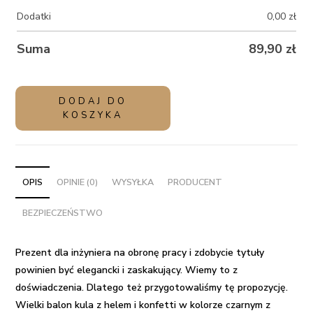
Dodatki
0,00
zł
Suma
89,90
zł
ilość
DODAJ DO
Balon
KOSZYKA
kula
z
helem
i
OPIS
OPINIE (0)
WYSYŁKA
PRODUCENT
konfetti
BEZPIECZEŃSTWO
w
pudełku-
prezent
Prezent dla inżyniera
na obronę pracy i zdobycie tytuły
dla
powinien być elegancki i zaskakujący. Wiemy to z
Inżyniera
doświadczenia. Dlatego też przygotowaliśmy tę propozycję.
Wielki balon kula z helem i konfetti
w kolorze czarnym z