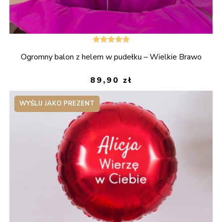
Oceniono
Ogromny balon z helem w pudełku – Wielkie Brawo
5.00
na 5
89,90
zł
WYŚLIJ JAKO PREZENT