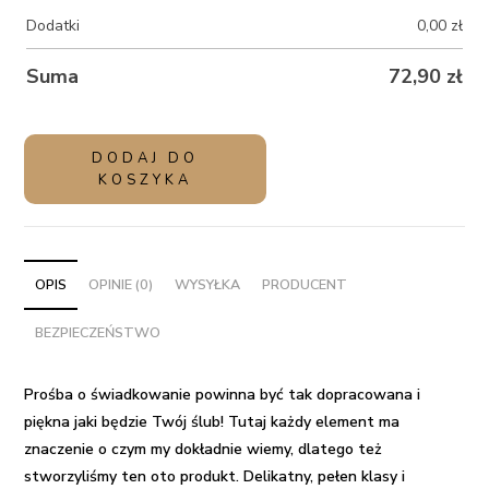
Dodatki
0,00
zł
Suma
72,90
zł
ilość
DODAJ DO
Balon
KOSZYKA
różowe
serce
z
helem
OPIS
OPINIE (0)
WYSYŁKA
PRODUCENT
w
BEZPIECZEŃSTWO
pudełku
prezentowym
-
Prośba o świadkowanie powinna być tak dopracowana i
dla
piękna jaki będzie Twój ślub! Tutaj każdy element ma
świadkowej
znaczenie o czym my dokładnie wiemy, dlatego też
stworzyliśmy ten oto produkt. Delikatny, pełen klasy i