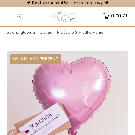
📢
Realizacja ok 48h + czas dostawy 📢
Skip
to
0,00
ZŁ
content
Strona główna
–
Okazje
–
Prośba o Świadkowanie
WYŚLIJ JAKO PREZENT