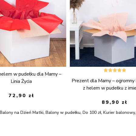
 helem w pudełku dla Mamy –
Oceniono
Prezent dla Mamy – ogromny 
Linia Życia
5.00
na 5
z helem w pudełku z imi
72,90
zł
89,90
zł
Balony na Dzień Matki
,
Balony w pudełku
,
Do 100 zł
,
Kurier balonowy