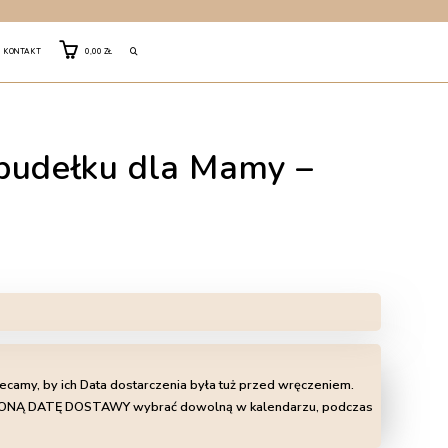
TOGGLE
KONTAKT
0,00
ZŁ
WEBSITE
pudełku dla Mamy –
SEARCH
lecamy, by ich Data dostarczenia była tuż przed wręczeniem.
LIŻONĄ DATĘ DOSTAWY wybrać dowolną w kalendarzu, podczas