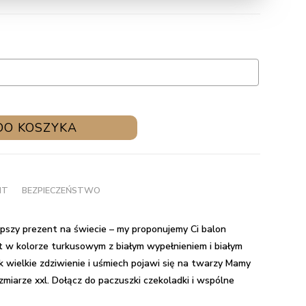
DO KOSZYKA
NT
BEZPIECZEŃSTWO
pszy prezent na świecie – my proponujemy Ci
balon
st w kolorze turkusowym z białym wypełnieniem i białym
 wielkie zdziwienie i uśmiech pojawi się na twarzy Mamy
zmiarze xxl. Dołącz do paczuszki czekoladki i wspólne