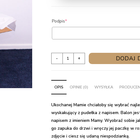
(required)
Podpis
*
ilość
DODAJ 
-
+
Balon
z
helem
OPIS
OPINIE (0)
WYSYŁKA
PRODUCE
w
pudełku
dla
Ukochanej Mamie chciałoby się wybrać najle
Mamy
wyskakujący z pudełka z napisem
. Balon je
-
napisem z imieniem Mamy. Wyobraź sobie jak
Ukochana
go zapuka do drzwi i wręczy jej paczkę w ro
zdjęcie i ciesz się udaną niespodzianką.