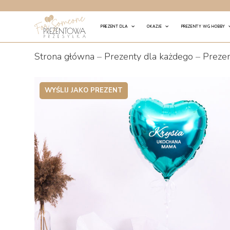
Skip
to
PREZENT DLA
OKAZJE
PREZENTY WG HOBBY
content
Strona główna
–
Prezenty dla każdego
–
Prezen
WYŚLIJ JAKO PREZENT