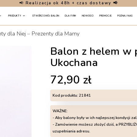
📢
Realizacja ok 48h + czas dostawy 📢
PRODUKTY
STWÓRZ SWÓJ BALON
DLA FIRM
NOWOŚCI
PROMOCJE
POZNAJ NAS
ty dla Niej
–
Prezenty dla Mamy
Balon z helem w 
Ukochana
72,90
zł
Kod produktu:
21841
WAŻNE:
- Aby balony były w ich najlepszej kondycji za
- Zamówienie możesz złożyć dziś, a PRZYB
uzupełniania adresu.