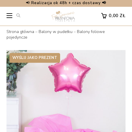
📢
Realizacja ok 48h + czas dostawy 📢
Skip
to
0,00
ZŁ
content
Strona główna
–
Balony w pudełku
–
Balony foliowe
pojedyncze
WYŚLIJ JAKO PREZENT