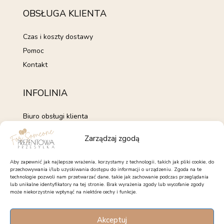
OBSŁUGA KLIENTA
Czas i koszty dostawy
Pomoc
Kontakt
INFOLINIA
Biuro obsługi klienta
+48 735 843 843
Zarządzaj zgodą
pon. - pt. 7:00 - 15:00
kontakt@forsomeone.pl
Aby zapewnić jak najlepsze wrażenia, korzystamy z technologii, takich jak pliki cookie, do
przechowywania i/lub uzyskiwania dostępu do informacji o urządzeniu. Zgoda na te
technologie pozwoli nam przetwarzać dane, takie jak zachowanie podczas przeglądania
lub unikalne identyfikatory na tej stronie. Brak wyrażenia zgody lub wycofanie zgody
może niekorzystnie wpłynąć na niektóre cechy i funkcje.
OBSERWUJ NAS
Akceptuj