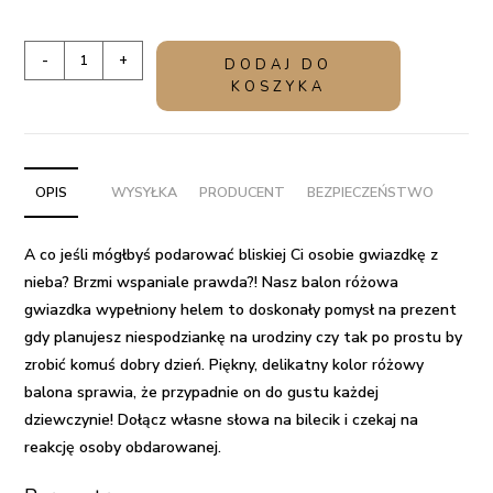
ilość
-
+
DODAJ DO
Balon
KOSZYKA
z
helem
w
pudelku
OPIS
WYSYŁKA
PRODUCENT
BEZPIECZEŃSTWO
-
Różowa
A co jeśli mógłbyś podarować bliskiej Ci osobie gwiazdkę z
Gwiazdka
nieba? Brzmi wspaniale prawda?! Nasz
balon różowa
gwiazdka wypełniony helem
to doskonały
pomysł na prezent
gdy planujesz
niespodziankę na urodziny
czy tak po prostu by
zrobić komuś dobry dzień. Piękny, delikatny kolor różowy
balona sprawia, że przypadnie on do gustu każdej
dziewczynie! Dołącz własne słowa na bilecik i czekaj na
reakcję osoby obdarowanej.