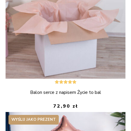
Oceniono
Balon serce z napisem Życie to bal
5.00
na 5
72,90
zł
WYŚLIJ JAKO PREZENT