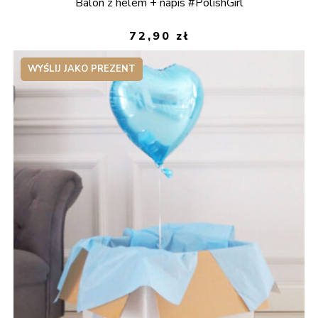
Balon z helem + napis #PolishGirl
72,90
zł
WYŚLIJ JAKO PREZENT