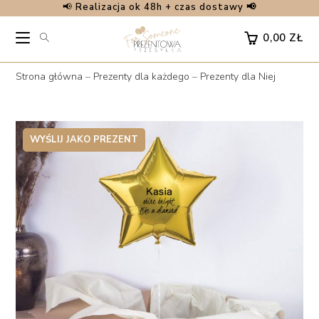
📢
Realizacja ok 48h + czas dostawy 📢
Skip
to
0,00
ZŁ
content
Strona główna
–
Prezenty dla każdego
–
Prezenty dla Niej
WYŚLIJ JAKO PREZENT