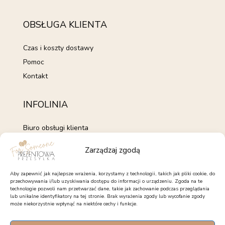
OBSŁUGA KLIENTA
Czas i koszty dostawy
Pomoc
Kontakt
INFOLINIA
Biuro obsługi klienta
+48 735 843 843
Zarządzaj zgodą
pon. - pt. 7:00 - 15:00
kontakt@forsomeone.pl
Aby zapewnić jak najlepsze wrażenia, korzystamy z technologii, takich jak pliki cookie, do
przechowywania i/lub uzyskiwania dostępu do informacji o urządzeniu. Zgoda na te
technologie pozwoli nam przetwarzać dane, takie jak zachowanie podczas przeglądania
lub unikalne identyfikatory na tej stronie. Brak wyrażenia zgody lub wycofanie zgody
może niekorzystnie wpłynąć na niektóre cechy i funkcje.