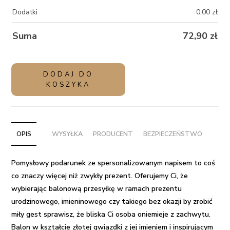
Dodatki
0,00
zł
Suma
72,90
zł
ilość
DODAJ DO
Balon
KOSZYKA
złota
gwiazdka
z
helem
OPIS
WYSYŁKA
PRODUCENT
BEZPIECZEŃSTWO
na
prezent
Pomysłowy podarunek ze spersonalizowanym napisem
to coś
-
co znaczy więcej niż zwykły prezent. Oferujemy Ci, że
Diamond
wybierając
balonową przesyłkę
w ramach prezentu
urodzinowego, imieninowego czy takiego bez okazji by zrobić
miły gest sprawisz, że bliska Ci osoba oniemieje z zachwytu.
Balon w kształcie złotej gwiazdki
z jej imieniem i inspirującym