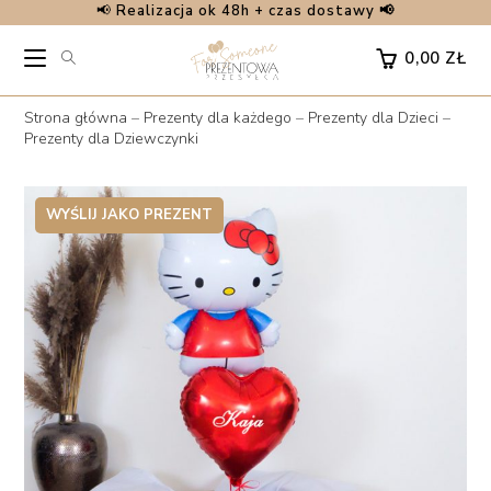
📢
Realizacja ok 48h + czas dostawy 📢
Skip
to
0,00
ZŁ
content
Strona główna
–
Prezenty dla każdego
–
Prezenty dla Dzieci
–
Prezenty dla Dziewczynki
WYŚLIJ JAKO PREZENT