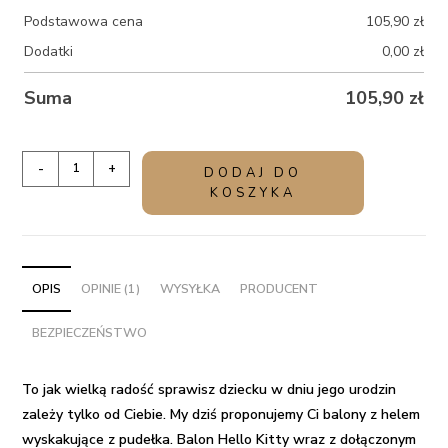
Podstawowa cena
105,90
zł
Dodatki
0,00
zł
Suma
105,90
zł
ilość
-
+
DODAJ DO
Balony
KOSZYKA
z
helem
Hello
Kitty
OPIS
OPINIE (1)
WYSYŁKA
PRODUCENT
z
BEZPIECZEŃSTWO
imieniem
dziecka
To jak wielką radość sprawisz dziecku w dniu jego urodzin
zależy tylko od Ciebie. My dziś proponujemy Ci
balony z helem
wyskakujące z pudełka
.
Balon Hello Kitty
wraz z dołączonym