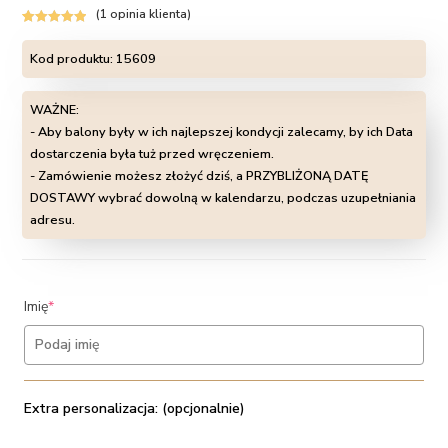
(
1
opinia klienta)
Oceniony
1
5.00
na 5 na
Kod produktu:
15609
podstawie
oceny klienta
WAŻNE:
- Aby balony były w ich najlepszej kondycji zalecamy, by ich Data
dostarczenia była tuż przed wręczeniem.
- Zamówienie możesz złożyć dziś, a PRZYBLIŻONĄ DATĘ
DOSTAWY wybrać dowolną w kalendarzu, podczas uzupełniania
adresu.
(required)
Imię
*
Extra personalizacja: (opcjonalnie)