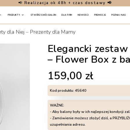
📢
Realizacja ok 48h + czas dostawy 📢
PRODUKTY
STWÓRZ SWÓJ BALON
DLA FIRM
NOWOŚCI
PROMOCJE
POZNAJ NAS
ty dla Niej
–
Prezenty dla Mamy
Elegancki zesta
– Flower Box z b
159,00
zł
Kod produktu:
45640
WAŻNE:
- Aby balony były w ich najlepszej kondycji za
- Zamówienie możesz złożyć dziś, a PRZYB
uzupełniania adresu.