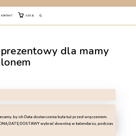
TOGGLE
KONTAKT
0,00
ZŁ
WEBSITE
w prezentowy dla mamy
SEARCH
alonem
lecamy, by ich Data dostarczenia była tuż przed wręczeniem.
LIŻONĄ DATĘ DOSTAWY wybrać dowolną w kalendarzu, podczas