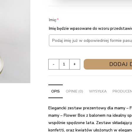
(required)
Imię:
*
Imię będzie wpasowane do wzoru przedstawio
ilość
DODAJ 
-
+
Elegancki
zestaw
prezentowy
OPIS
OPINIE (0)
WYSYŁKA
PRODUCE
dla
mamy
-
Elegancki zestaw prezentowy dla mamy – F
Flower
mamy – Flower Box z balonem na idealny sp
Box
wspólnie spędzone lata. Zestaw składający
z
konfetti, oraz kwiatów ułożonych w eleganc