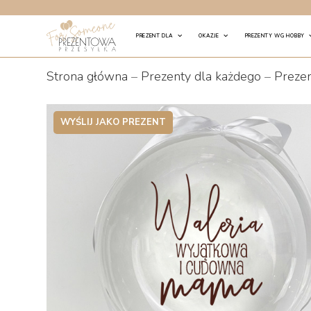
Skip
to
PREZENT DLA
OKAZJE
PREZENTY WG HOBBY
content
Strona główna
–
Prezenty dla każdego
–
Prezen
WYŚLIJ JAKO PREZENT