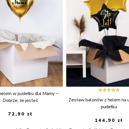
 helem w pudełku dla Mamy –
Oceniono
Zestaw balonów z helem na u
Dobrze, że jesteś
5.00
na 5
pudełku
72,90
zł
144,90
zł