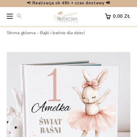
📢
Realizacja ok 48h + czas dostawy 📢
Skip
to
0,00
ZŁ
content
Strona główna
–
Bajki i baśnie dla dzieci