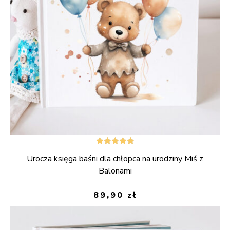
Oceniono
Urocza księga baśni dla chłopca na urodziny Miś z
5.00
na 5
Balonami
89,90
zł