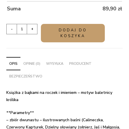
Suma
89,90
zł
ilość
-
+
DODAJ DO
Książka
KOSZYKA
z
bajkami
na
roczek
OPIS
OPINIE (0)
WYSYŁKA
PRODUCENT
i
BEZPIECZEŃSTWO
imieniem
-
motyw
Książka z bajkami na roczek i imieniem – motyw baletnicy
baletnicy
królika
królika
**Parametry**
– zbiór dwunastu – ilustrowanych baśni (Calineczka,
Czerwony Kapturek, Dzielny ołowiany żołnierz, Jaś i Małgosia,