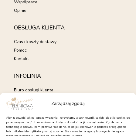
Współpraca
Opinie
OBSŁUGA KLIENTA
Czas i koszty dostawy
Pomoc
Kontakt
INFOLINIA
Biuro obsługi klienta
+48 735 843 843
Zarządzaj zgodą
pon. - pt. 7:00 - 15:00
kontakt@forsomeone.pl
Aby zapewnić jak najlepsze wrażenia, korzystamy z technologii, takich jak pliki cookie, do
przechowywania i/lub uzyskiwania dostępu do informacji o urządzeniu. Zgoda na te
technologie pozwoli nam przetwarzać dane, takie jak zachowanie podczas przeglądania
lub unikalne identyfikatory na tej stronie. Brak wyrażenia zgody lub wycofanie zgody