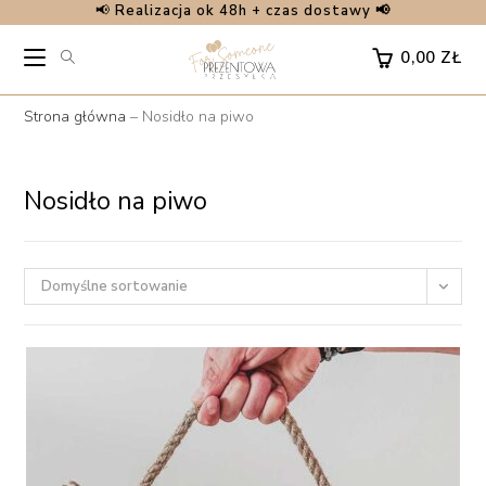
📢
Realizacja ok 48h + czas dostawy 📢
Skip
to
0,00
ZŁ
content
Strona główna
–
Nosidło na piwo
Nosidło na piwo
Domyślne sortowanie