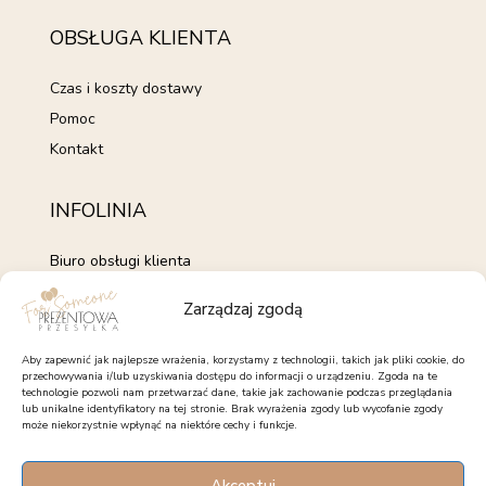
OBSŁUGA KLIENTA
Czas i koszty dostawy
Pomoc
Kontakt
INFOLINIA
Biuro obsługi klienta
+48 735 843 843
Zarządzaj zgodą
pon. - pt. 7:00 - 15:00
kontakt@forsomeone.pl
Aby zapewnić jak najlepsze wrażenia, korzystamy z technologii, takich jak pliki cookie, do
przechowywania i/lub uzyskiwania dostępu do informacji o urządzeniu. Zgoda na te
technologie pozwoli nam przetwarzać dane, takie jak zachowanie podczas przeglądania
lub unikalne identyfikatory na tej stronie. Brak wyrażenia zgody lub wycofanie zgody
może niekorzystnie wpłynąć na niektóre cechy i funkcje.
OBSERWUJ NAS
Akceptuj