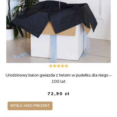
Oceniono
Urodzinowy balon gwiazda z helem w pudełku dla niego –
5.00
na 5
100 lat
72,90
zł
WYŚLIJ JAKO PREZENT