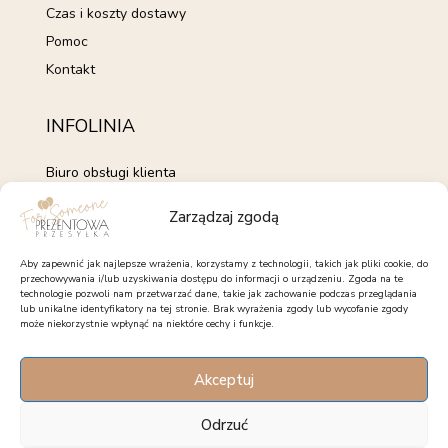
Czas i koszty dostawy
Pomoc
Kontakt
INFOLINIA
Biuro obsługi klienta
+48 735 843 843
Zarządzaj zgodą
pon. - pt. 7:00 - 15:00
kontakt@forsomeone.pl
Aby zapewnić jak najlepsze wrażenia, korzystamy z technologii, takich jak pliki cookie, do
przechowywania i/lub uzyskiwania dostępu do informacji o urządzeniu. Zgoda na te
technologie pozwoli nam przetwarzać dane, takie jak zachowanie podczas przeglądania
lub unikalne identyfikatory na tej stronie. Brak wyrażenia zgody lub wycofanie zgody
może niekorzystnie wpłynąć na niektóre cechy i funkcje.
OBSERWUJ NAS
Akceptuj
Facebook
Instagram
Pinterest
Odrzuć