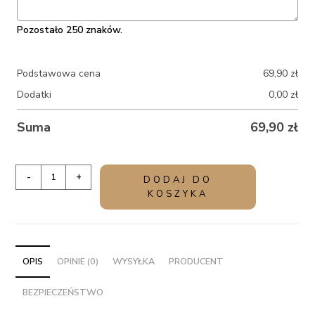
Pozostało 250 znaków.
Podstawowa cena
69,90
zł
Dodatki
0,00
zł
Suma
69,90
zł
ilość
-
+
DODAJ DO
Praktyczny
KOSZYKA
prezent
dla
szwagra
–
OPIS
OPINIE (0)
WYSYŁKA
PRODUCENT
Drewniane
BEZPIECZEŃSTWO
nosidełko
na