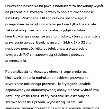
piwo
Drewniane nosidełko na piwo z nadrukiem to doskonały wybór
z
na prezent dla szwagra, łączący w sobie funkcjonalność i
nadrukiem
estetykę. Wykonane z litego drewna sosnowego, z
-
przegrodami ze sklejki, nosidełko jest nie tylko trwałe, ale
Rady
także ekologiczne. Jego naturalny wygląd i solidna
konstrukcja sprawiają, że jest to produkt, który z pewnością
przyciągnie uwagę. Dzięki wymiarom 24,5 x 17 x 32 cm,
nosidełko pomieści kilka butelek piwa, a przegrody o
wymiarach 7×7 cm zapewniają stabilność podczas
przenoszenia.
Personalizacja to kluczowy element tego produktu.
Możliwość dodania nadruku na nosidełku pozwala na
stworzenie unikalnego prezentu, który będzie idealnie
dopasowany do obdarowywanej osoby. Możesz wybrać imię,
datę, czy krótki tekst, który zostanie umieszczony na
szerokości deski z przodu, wynoszącej 10 cm. Taki
spersonalizowany prezent z pewnością wywoła uśmiech na