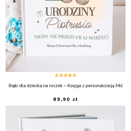
Oceniono
Bajki dla dziecka na roczek – Księga z personalizacją Miś
5.00
na 5
89,90
zł