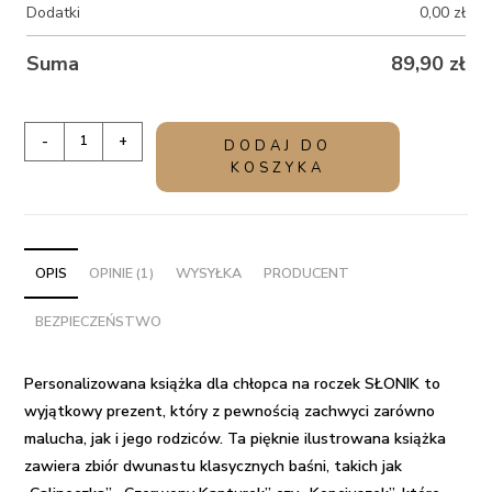
Dodatki
0,00
zł
Suma
89,90
zł
ilość
-
+
DODAJ DO
Personalizowana
KOSZYKA
książka
dla
chłopca
na
OPIS
OPINIE (1)
WYSYŁKA
PRODUCENT
roczek
BEZPIECZEŃSTWO
SŁONIK
Personalizowana książka dla chłopca na roczek SŁONIK to
wyjątkowy prezent, który z pewnością zachwyci zarówno
malucha, jak i jego rodziców. Ta pięknie ilustrowana książka
zawiera zbiór dwunastu klasycznych baśni, takich jak