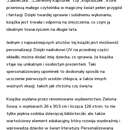
„Calineczka”, „Czerwony Kapturek” czy „Kopciuszek”, które
przeniosą małego czytelnika w magiczny świat pełen przygód
i fantazji. Dzięki twardej oprawie i solidnemu wykonaniu,
książka jest trwała i odporna na zniszczenia, co czyni ją
idealnym towarzyszem na długie lata.
Jednym z najważniejszych atutów tej książki jest możliwość
personalizacji. Dzięki nadrukowi UV na przedniej części
okładki, można dodać imię dziecka, co sprawia, że książka
staje się unikalnym i osobistym prezentem. Taki
spersonalizowany upominek to doskonały sposób na
uczczenie pierwszych urodzin chłopca, a także innych
ważnych okazji, takich jak chrzciny czy święta.
Książka wydana przez renomowane wydawnictwo Zielona
Sowa, o wymiarach 26 x 30,5 cm i licząca 126 stron, to nie
tylko piękna ozdoba dziecięcej biblioteczki, ale także
wartościowy element edukacyjny, który rozwija wyobraźnię i
wprowadza dziecko w świat literatury. Personalizowana