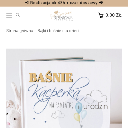
📢
Realizacja ok 48h + czas dostawy 📢
Skip
to
0,00
ZŁ
content
Strona główna
–
Bajki i baśnie dla dzieci