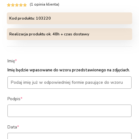
(
1
opinia klienta)
Oceniony
1
5.00
na 5 na
Kod produktu:
103220
podstawie
oceny klienta
Realizacja produktu ok. 48h + czas dostawy
(required)
Imię
*
Imię będzie wpasowane do wzoru przedstawionego na zdjęciach.
(required)
Podpis
*
(required)
Data
*