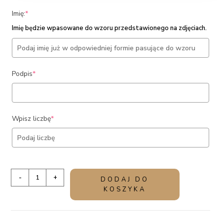
(required)
Imię:
*
Imię będzie wpasowane do wzoru przedstawionego na zdjęciach.
(required)
Podpis
*
(required)
Wpisz liczbę
*
ilość
-
+
DODAJ DO
Personalizowany
KOSZYKA
plakat
na