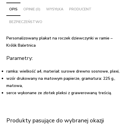
roczek
dziewczynki
OPIS
OPINIE (0)
WYSYŁKA
PRODUCENT
w
BEZPIECZEŃSTWO
ramie
-
Królik
Personalizowany plakat na roczek dziewczynki w ramie –
Baletnica
Królik Baletnica
Parametry:
ramka: wielkość a4, materiał: surowe drewno sosnowe, plexi,
wzór drukowany na matowym papierze, gramatura: 225 g.,
matowa,
serce wykonane ze złotek pleksi z grawerowaną treścią.
Produkty pasujące do wybranej okazji