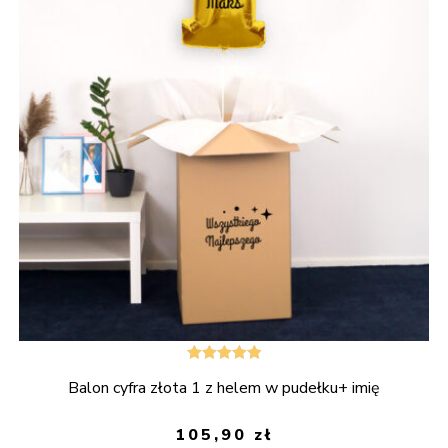
Oceniono
Balon cyfra złota 1 z helem w pudełku+ imię
5.00
na 5
105,90
zł