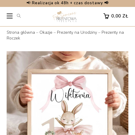
📢
Realizacja ok 48h + czas dostawy 📢
Skip
to
0,00
ZŁ
content
Strona główna
–
Okazje
–
Prezenty na Urodziny
–
Prezenty na
Roczek