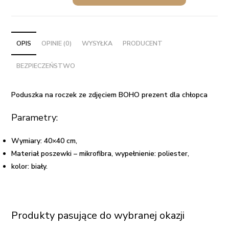
na
roczek
ze
zdjęciem
OPIS
OPINIE (0)
WYSYŁKA
PRODUCENT
BOHO
BEZPIECZEŃSTWO
prezent
dla
chłopca
Poduszka na roczek ze zdjęciem BOHO prezent dla chłopca
Parametry:
Wymiary: 40×40 cm,
Materiał poszewki – mikrofibra, wypełnienie: poliester,
kolor: biały.
Produkty pasujące do wybranej okazji