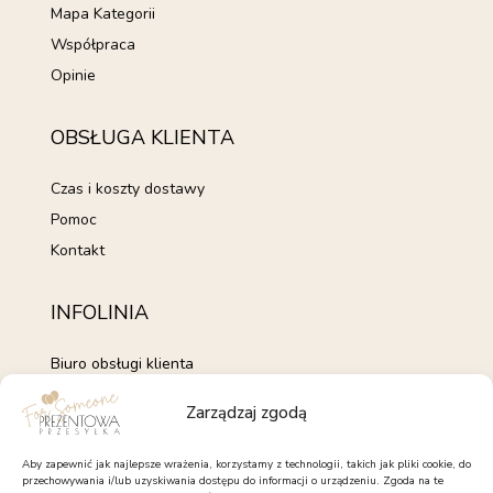
Mapa Kategorii
Współpraca
Opinie
OBSŁUGA KLIENTA
Czas i koszty dostawy
Pomoc
Kontakt
INFOLINIA
Biuro obsługi klienta
+48 735 843 843
Zarządzaj zgodą
pon. - pt. 7:00 - 15:00
kontakt@forsomeone.pl
Aby zapewnić jak najlepsze wrażenia, korzystamy z technologii, takich jak pliki cookie, do
przechowywania i/lub uzyskiwania dostępu do informacji o urządzeniu. Zgoda na te