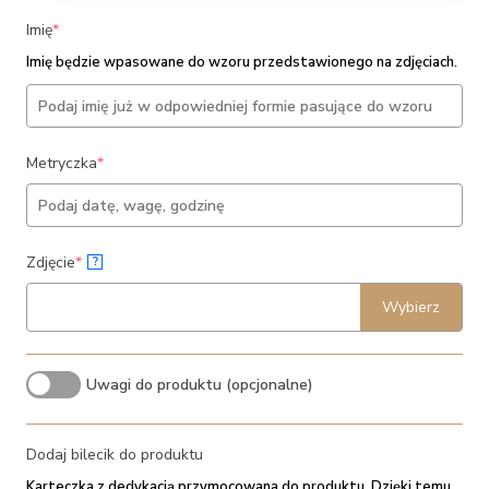
(required)
Imię
*
Imię będzie wpasowane do wzoru przedstawionego na zdjęciach.
(required)
Metryczka
*
(required)
Zdjęcie
*
?
Wybierz
Uwagi do produktu (opcjonalne)
Dodaj bilecik do produktu
Karteczka z dedykacją przymocowana do produktu. Dzięki temu