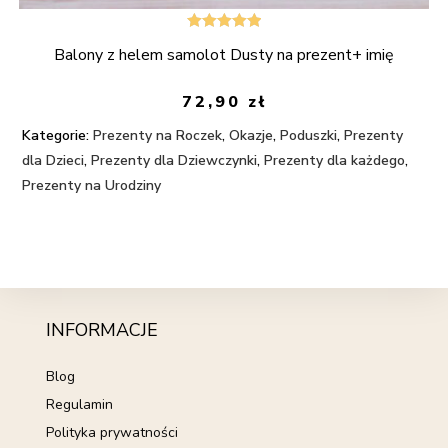
Oceniono
Balony z helem samolot Dusty na prezent+ imię
5.00
na 5
72,90
zł
Kategorie:
Prezenty na Roczek
,
Okazje
,
Poduszki
,
Prezenty
dla Dzieci
,
Prezenty dla Dziewczynki
,
Prezenty dla każdego
,
Prezenty na Urodziny
INFORMACJE
Blog
Regulamin
Polityka prywatności