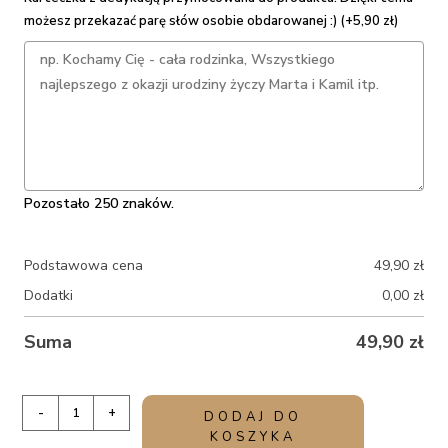
możesz przekazać parę słów osobie obdarowanej :) (+5,90 zł)
Pozostało 250 znaków.
Podstawowa cena
49,90
zł
Dodatki
0,00
zł
Suma
49,90
zł
ilość
-
+
DODAJ DO
Poduszka
KOSZYKA