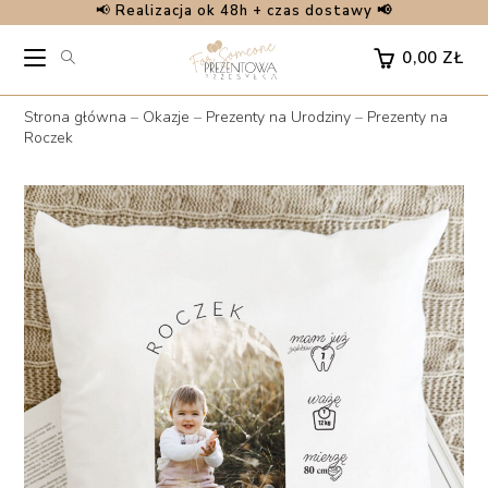
📢
Realizacja ok 48h + czas dostawy 📢
Skip
to
0,00
ZŁ
content
Strona główna
–
Okazje
–
Prezenty na Urodziny
–
Prezenty na
Roczek