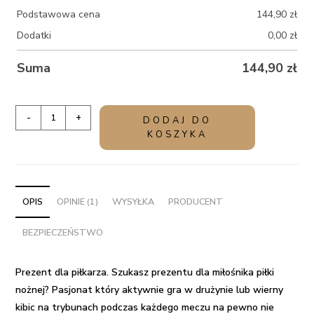
Podstawowa cena
144,90
zł
Dodatki
0,00
zł
Suma
144,90
zł
ilość
-
+
DODAJ DO
Prezent
KOSZYKA
dla
piłkarza
-
zestaw
OPIS
OPINIE (1)
WYSYŁKA
PRODUCENT
balonów
BEZPIECZEŃSTWO
z
helem
w
Prezent dla piłkarza.
Szukasz prezentu dla miłośnika piłki
pudełku
nożnej? Pasjonat który aktywnie gra w drużynie lub wierny
kibic na trybunach podczas każdego meczu na pewno nie