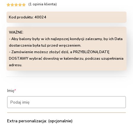
(
1
opinia klienta)
Oceniony
1
5.00
na 5 na
Kod produktu:
40024
podstawie
oceny klienta
WAŻNE:
- Aby balony były w ich najlepszej kondycji zalecamy, by ich Data
dostarczenia była tuż przed wręczeniem.
- Zamówienie możesz złożyć dziś, a PRZYBLIŻONĄ DATĘ
DOSTAWY wybrać dowolną w kalendarzu, podczas uzupełniania
adresu.
(required)
Imię
*
Extra personalizacja: (opcjonalnie)