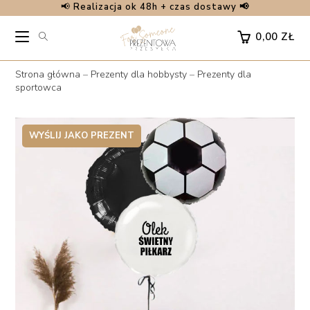
📢
Realizacja ok 48h + czas dostawy 📢
Skip
to
0,00
ZŁ
content
Strona główna
–
Prezenty dla hobbysty
–
Prezenty dla
sportowca
WYŚLIJ JAKO PREZENT