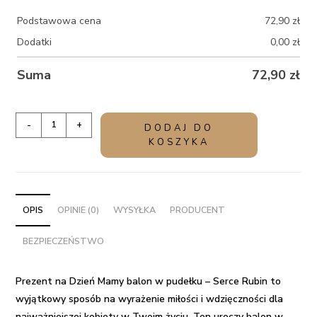
Podstawowa cena
72,90
zł
Dodatki
0,00
zł
Suma
72,90
zł
ilość
-
+
DODAJ DO
Prezent
KOSZYKA
na
Dzień
Mamy
balon
OPIS
OPINIE (0)
WYSYŁKA
PRODUCENT
w
BEZPIECZEŃSTWO
pudełku
-
Serce
Prezent na Dzień Mamy balon w pudełku – Serce Rubin to
Rubin
wyjątkowy sposób na wyrażenie miłości i wdzięczności dla
najważniejszej kobiety w Twoim życiu. Ten uroczy balon w