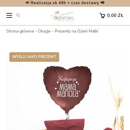
📢
Realizacja ok 48h + czas dostawy 📢
Skip
to
0,00
ZŁ
content
Strona główna
–
Okazje
–
Prezenty na Dzień Matki
WYŚLIJ JAKO PREZENT