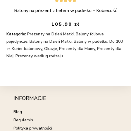
Oceniono
Balony na prezent z helem w pudełku – Kobiecość
5.00
na 5
105,90
zł
Kategorie:
Prezenty na Dzień Matki
,
Balony foliowe
pojedyncze
,
Balony na Dzień Matki
,
Balony w pudełku
,
Do 100
zł
,
Kurier balonowy
,
Okazje
,
Prezenty dla Mamy
,
Prezenty dla
Niej
,
Prezenty według rodzaju
INFORMACJE
Blog
Regulamin
Polityka prywatności