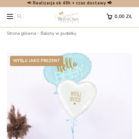
📢
Realizacja ok 48h + czas dostawy 📢
Skip
to
0,00
ZŁ
content
Strona główna
–
Balony w pudełku
WYŚLIJ JAKO PREZENT