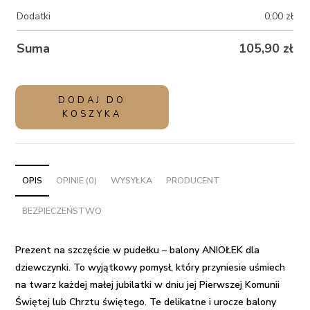
Dodatki
0,00
zł
Suma
105,90
zł
ilość
DODAJ DO
Prezent
KOSZYKA
na
szczęście
w
pudełku
OPIS
OPINIE (0)
WYSYŁKA
PRODUCENT
-
BEZPIECZEŃSTWO
balony
ANIOŁEK
dla
Prezent na szczęście w pudełku – balony ANIOŁEK dla
dziewczynki
dziewczynki.
To wyjątkowy pomysł, który przyniesie uśmiech
na twarz każdej małej jubilatki w dniu jej Pierwszej Komunii
Świętej lub Chrztu świętego. Te delikatne i urocze balony