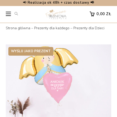
📢
Realizacja ok 48h + czas dostawy 📢
Skip
to
0,00
ZŁ
content
Strona główna
–
Prezenty dla każdego
–
Prezenty dla Dzieci
WYŚLIJ JAKO PREZENT