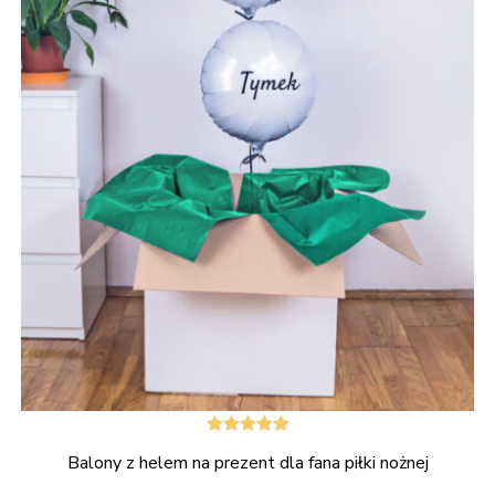
Oceniono
Balony z helem na prezent dla fana piłki nożnej
5.00
na 5