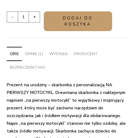
ilość
-
+
DODAJ DO
Prezent
KOSZYKA
na
urodziny
-
skarbonka
OPIS
OPINIE (1)
WYSYŁKA
PRODUCENT
z
BEZPIECZEŃSTWO
personalizacją
NA
PIERWSZY
Prezent na urodziny – skarbonka z personalizacją NA
MOTOCYKL
PIERWSZY MOTOCYKL.
Drewniana skarbonka z naklejonym
napisem „na pierwszy motocykl” to wyjątkowy i inspirujący
prezent, który może być zarówno narzędziem do
oszczędzania, jak i źródłem motywacji dla obdarowanego.
Napis „na pierwszy motocykl” stanowi nie tylko ozdobę, ale
także źródło motywacji. Skarbonka zachęca dziecko do