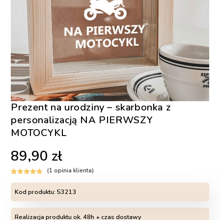
Prezent na urodziny – skarbonka z
personalizacją NA PIERWSZY
MOTOCYKL
89,90
zł
(
1
opinia klienta)
Oceniony
1
5.00
na 5 na
Kod produktu:
53213
podstawie
oceny klienta
Realizacja produktu ok. 48h + czas dostawy