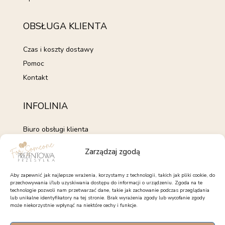
OBSŁUGA KLIENTA
Czas i koszty dostawy
Pomoc
Kontakt
INFOLINIA
Biuro obsługi klienta
+48 735 843 843
Zarządzaj zgodą
pon. - pt. 7:00 - 15:00
kontakt@forsomeone.pl
Aby zapewnić jak najlepsze wrażenia, korzystamy z technologii, takich jak pliki cookie, do
przechowywania i/lub uzyskiwania dostępu do informacji o urządzeniu. Zgoda na te
technologie pozwoli nam przetwarzać dane, takie jak zachowanie podczas przeglądania
lub unikalne identyfikatory na tej stronie. Brak wyrażenia zgody lub wycofanie zgody
może niekorzystnie wpłynąć na niektóre cechy i funkcje.