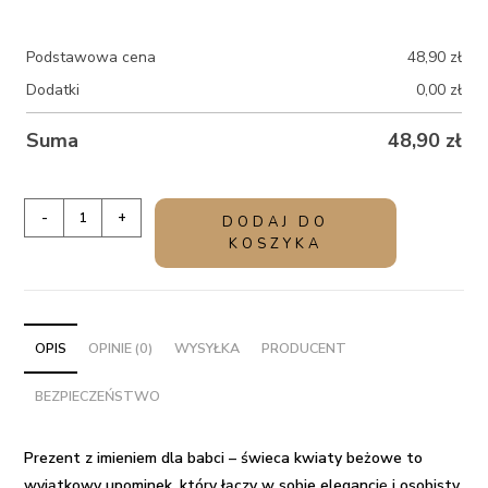
Podstawowa cena
48,90
zł
Dodatki
0,00
zł
Suma
48,90
zł
ilość
-
+
DODAJ DO
Prezent
KOSZYKA
z
imieniem
dla
babci
OPIS
OPINIE (0)
WYSYŁKA
PRODUCENT
-
BEZPIECZEŃSTWO
świeca
kwiaty
beżowe
Prezent z imieniem dla babci – świeca kwiaty beżowe to
wyjątkowy upominek, który łączy w sobie elegancję i osobisty