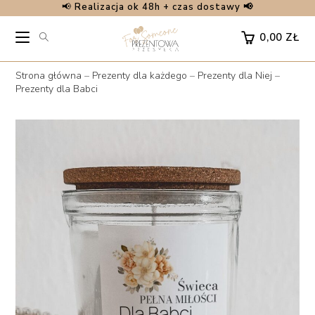
📢
Realizacja ok 48h + czas dostawy 📢
Skip
to
0,00
ZŁ
content
Strona główna
–
Prezenty dla każdego
–
Prezenty dla Niej
–
Prezenty dla Babci