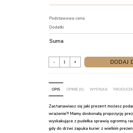
Podstawowa cena
Dodatki
Suma
ilość
DODAJ 
-
+
Złote
trio
-
OPIS
OPINIE (0)
WYSYŁKA
PRODUCE
balony
z
helem
Zastanawiasz się jaki prezent możesz podar
na
wrażenie?! Mamy doskonałą propozycję prez
urodziny
wyskakujące z pudełka sprawią ogromną ra
gdy do drzwi zapuka kurier z wielkim prezen