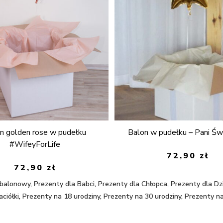
n golden rose w pudełku
Balon w pudełku – Pani Świ
#WifeyForLife
72,90
zł
72,90
zł
 balonowy
,
Prezenty dla Babci
,
Prezenty dla Chłopca
,
Prezenty dla Dz
aciółki
,
Prezenty na 18 urodziny
,
Prezenty na 30 urodziny
,
Prezenty na