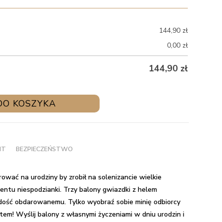
144,90
zł
0,00
zł
144,90
zł
DO KOSZYKA
NT
BEZPIECZEŃSTWO
ować na urodziny by zrobił na solenizancie wielkie
entu niespodzianki.
Trzy balony gwiazdki z helem
dość obdarowanemu. Tylko wyobraź sobie minię odbiorcy
tem! Wyślij balony z własnymi życzeniami w dniu urodzin i