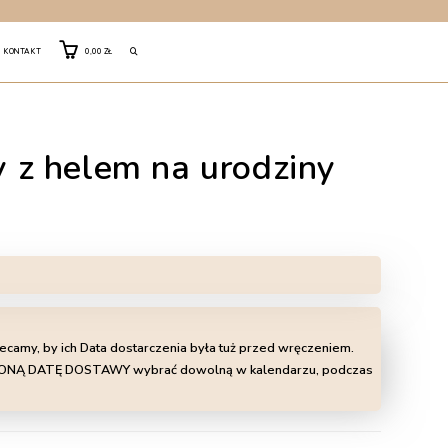
TOGGLE
KONTAKT
0,00
ZŁ
WEBSITE
ny z helem na urodziny
SEARCH
lecamy, by ich Data dostarczenia była tuż przed wręczeniem.
LIŻONĄ DATĘ DOSTAWY wybrać dowolną w kalendarzu, podczas