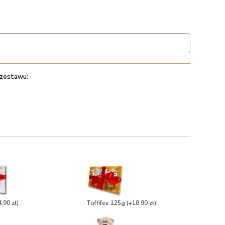
 zestawu:
,90 zł)
Toffifee 125g
(+18,90 zł)