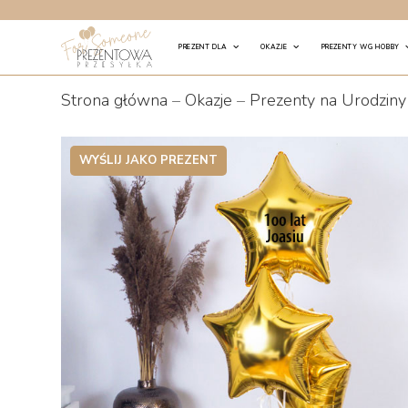
Skip
to
PREZENT DLA
OKAZJE
PREZENTY WG HOBBY
content
Strona główna
–
Okazje
–
Prezenty na Urodziny
WYŚLIJ JAKO PREZENT