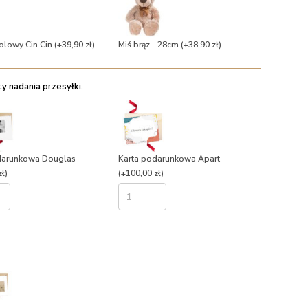
olowy Cin Cin
(+39,90 zł)
Miś brąz - 28cm
(+38,90 zł)
 nadania przesyłki.
darunkowa Douglas
Karta podarunkowa Apart
ł)
(+100,00 zł)