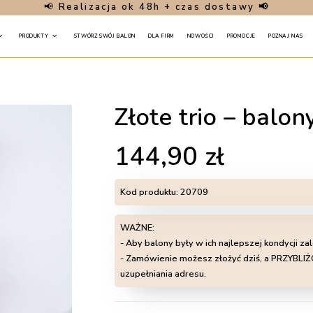
📢
Realizacja ok 48h + czas dostawy 📢
PRODUKTY
STWÓRZ SWÓJ BALON
DLA FIRM
NOWOŚCI
PROMOCJE
POZNAJ NAS
Złote trio – balo
144,90
zł
Kod produktu:
20709
WAŻNE:
- Aby balony były w ich najlepszej kondycji za
- Zamówienie możesz złożyć dziś, a PRZYB
uzupełniania adresu.