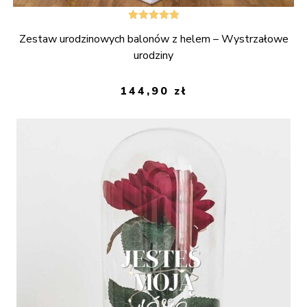
Oceniono
Zestaw urodzinowych balonów z helem – Wystrzałowe
5.00
na 5
urodziny
144,90
zł