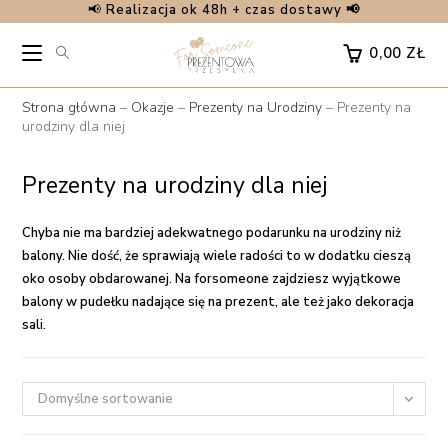
📢
Realizacja ok 48h + czas dostawy 📢
Skip
to
0,00
ZŁ
content
Strona główna
–
Okazje
–
Prezenty na Urodziny
–
Prezenty na
urodziny dla niej
Prezenty na urodziny dla niej
Chyba nie ma bardziej adekwatnego podarunku na urodziny niż
balony. Nie dość, że sprawiają wiele radości to w dodatku cieszą
oko osoby obdarowanej. Na forsomeone zajdziesz wyjątkowe
balony w pudełku
nadające się na prezent, ale też jako dekoracja
sali.
Domyślne sortowanie