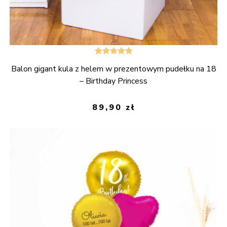
Oceniono
Balon gigant kula z helem w prezentowym pudełku na 18
5.00
na 5
– Birthday Princess
89,90
zł