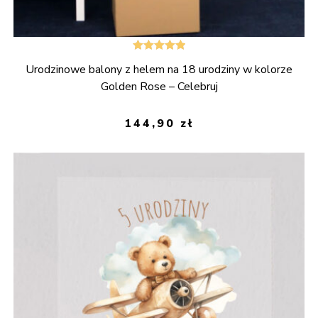
Oceniono
Urodzinowe balony z helem na 18 urodziny w kolorze
5.00
na 5
Golden Rose – Celebruj
144,90
zł