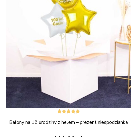
Oceniono
Balony na 18 urodziny z helem – prezent niespodzianka
5.00
na 5