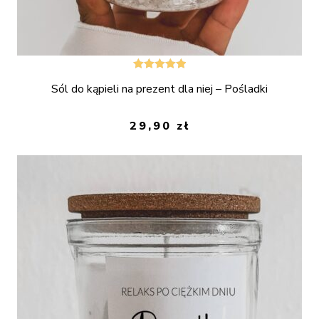
Oceniono
Sól do kąpieli na prezent dla niej – Pośladki
5.00
na 5
29,90
zł