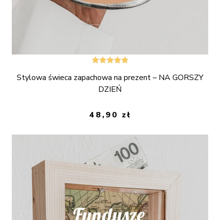
Oceniono
Stylowa świeca zapachowa na prezent – NA GORSZY
5.00
na 5
DZIEŃ
48,90
zł