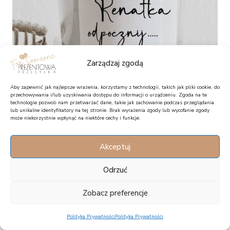
Zarządzaj zgodą
Aby zapewnić jak najlepsze wrażenia, korzystamy z technologii, takich jak pliki cookie, do
przechowywania i/lub uzyskiwania dostępu do informacji o urządzeniu. Zgoda na te
technologie pozwoli nam przetwarzać dane, takie jak zachowanie podczas przeglądania
lub unikalne identyfikatory na tej stronie. Brak wyrażenia zgody lub wycofanie zgody
może niekorzystnie wpłynąć na niektóre cechy i funkcje.
Biała świeca zapachowa z imieniem na prezent – Odpocznij
Akceptuj
48,90
zł
Odrzuć
Zobacz preferencje
WYŚLIJ JAKO PREZENT
Polityka Prywatności
Polityka Prywatności