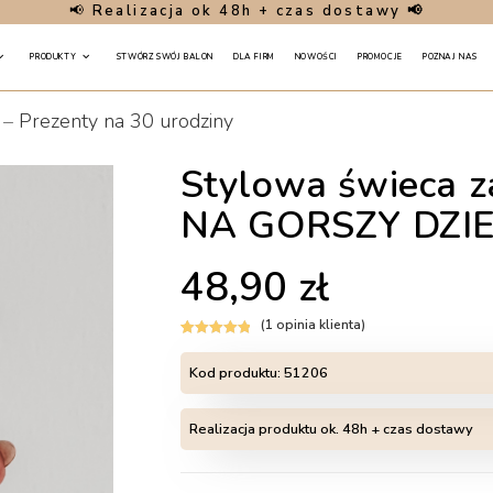
📢
Realizacja ok 48h + czas dostawy 📢
PRODUKTY
STWÓRZ SWÓJ BALON
DLA FIRM
NOWOŚCI
PROMOCJE
POZNAJ NAS
–
Prezenty na 30 urodziny
Stylowa świeca z
NA GORSZY DZI
48,90
zł
(
1
opinia klienta)
Oceniony
1
5.00
na 5 na
Kod produktu:
51206
podstawie
oceny klienta
Realizacja produktu ok. 48h + czas dostawy