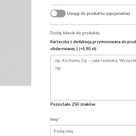
Uwagi do produktu (opcjonalne)
Dodaj bilecik do produktu
Karteczka z dedykacją przymocowana do prod
obdarowanej :) (+5,90 zł)
Pozostało 250 znaków.
(required)
Imię
*