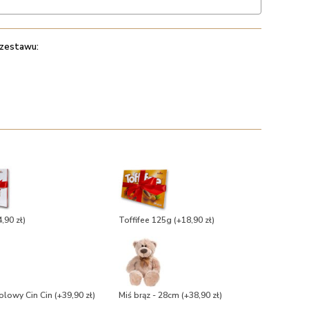
 zestawu:
,90 zł)
Toffifee 125g
(+18,90 zł)
olowy Cin Cin
(+39,90 zł)
Miś brąz - 28cm
(+38,90 zł)