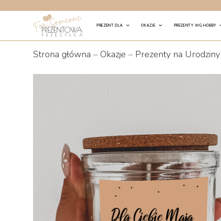
Skip
to
PREZENT DLA
OKAZJE
PREZENTY WG HOBBY
content
Strona główna
–
Okazje
–
Prezenty na Urodziny