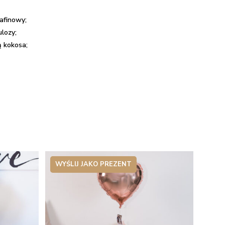
afinowy;
ulozy;
ą kokosa;
WYŚLIJ JAKO PREZENT