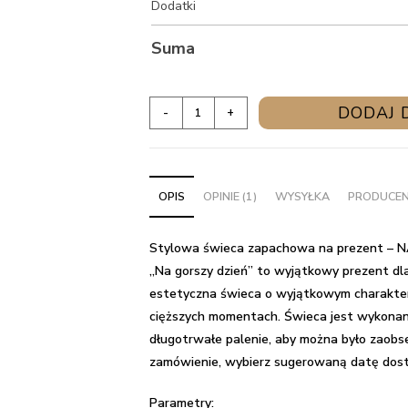
Dodatki
Suma
ilość
DODAJ 
-
+
Stylowa
świeca
zapachowa
OPIS
OPINIE (1)
WYSYŁKA
PRODUCE
na
prezent
-
Stylowa świeca zapachowa na prezent – 
NA
,,Na gorszy dzień” to wyjątkowy prezent dla 
GORSZY
estetyczna świeca o wyjątkowym charakter
DZIEŃ
cięższych momentach. Świeca jest wykonana
długotrwałe palenie, aby można było zaobse
zamówienie, wybierz sugerowaną datę dosta
Parametry: