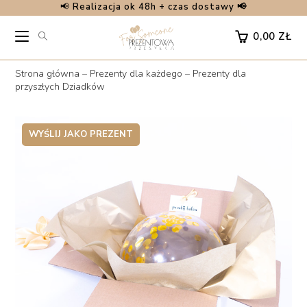
📢
Realizacja ok 48h + czas dostawy 📢
Skip
to
0,00
ZŁ
content
Strona główna
–
Prezenty dla każdego
–
Prezenty dla
przyszłych Dziadków
WYŚLIJ JAKO PREZENT