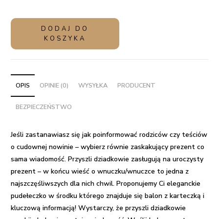
ilość
DODAJ DO
Prezent
KOSZYKA
-
zostaniecie
dziadkami
-
OPIS
OPINIE (0)
WYSYŁKA
PRODUCENT
balon
BEZPIECZEŃSTWO
z
wiadomością
w
Jeśli zastanawiasz się jak poinformować rodziców czy teściów
środku
o cudownej nowinie – wybierz równie zaskakujący prezent co
sama wiadomość. Przyszli dziadkowie zasługują na
uroczysty
prezent
– w końcu wieść o wnuczku/wnuczce to jedna z
najszczęśliwszych dla nich chwil. Proponujemy Ci eleganckie
pudełeczko w środku którego znajduje się balon z karteczką i
kluczową informacją! Wystarczy, że przyszli dziadkowie