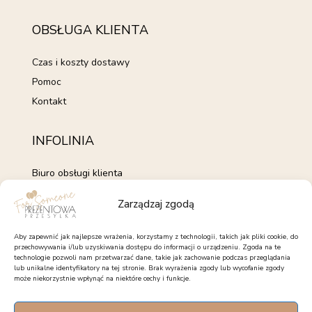
OBSŁUGA KLIENTA
Czas i koszty dostawy
Pomoc
Kontakt
INFOLINIA
Biuro obsługi klienta
+48 735 843 843
Zarządzaj zgodą
pon. - pt. 7:00 - 15:00
kontakt@forsomeone.pl
Aby zapewnić jak najlepsze wrażenia, korzystamy z technologii, takich jak pliki cookie, do
przechowywania i/lub uzyskiwania dostępu do informacji o urządzeniu. Zgoda na te
technologie pozwoli nam przetwarzać dane, takie jak zachowanie podczas przeglądania
lub unikalne identyfikatory na tej stronie. Brak wyrażenia zgody lub wycofanie zgody
może niekorzystnie wpłynąć na niektóre cechy i funkcje.
OBSERWUJ NAS