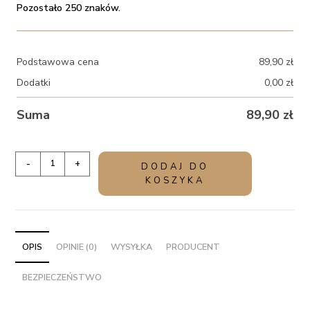
Pozostało 250 znaków.
Podstawowa cena
89,90
zł
Dodatki
0,00
zł
Suma
89,90
zł
ilość
-
+
DODAJ DO
Przezroczysty
KOSZYKA
balon
z
helem
i
OPIS
OPINIE (0)
WYSYŁKA
PRODUCENT
konfetti
BEZPIECZEŃSTWO
-
Rocznica