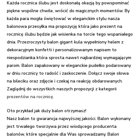
Ślubu
Każda rocznica ślubu jest doskonałą okazją by powspominać
balon
piękne wspólne chwile, wrócić do magicznych momentów. By
XXL
każda para mogła świętować w eleganckim stylu nasza
balonowa przesyłka
ma propozycję która jako
prezent na
rocznicę ślubu
będzie jak wisienka na torcie tego wspaniałego
dnia.
Przezroczysty balon gigant kula wypełniony helem
z
dekoracyjnym konfetti i personalizowanym napisem to
niespodzianka która sprosta nawet najbardziej wymagającym
parom. Balon zapakowany w eleganckie pudełko podarowany
w dniu rocznicy to radość i zaskoczenie. Dołącz swoje słowa
na bileciku oraz zdjęcie i czekaj na reakcję obdarowanych.
Zaglądnij do wszystkich naszych propozycji z kategorii
prezentów na rocznicę
.
Oto przykład jak duży balon otrzymasz!
Nasz balon to gwarancja najwyższej jakości. Balon wykonany
jest trwałego tworzywa przez wiodącego producenta
balonów, które specjalnie dla Was sprowadzamy. Balon