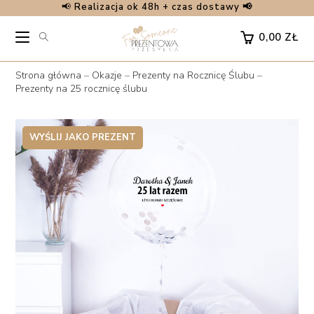
📢
Realizacja ok 48h + czas dostawy 📢
Skip
to
0,00
ZŁ
content
Strona główna
–
Okazje
–
Prezenty na Rocznicę Ślubu
–
Prezenty na 25 rocznicę ślubu
WYŚLIJ JAKO PREZENT