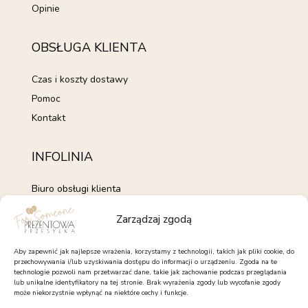
Opinie
OBSŁUGA KLIENTA
Czas i koszty dostawy
Pomoc
Kontakt
INFOLINIA
Biuro obsługi klienta
+48 735 843 843
Zarządzaj zgodą
pon. - pt. 7:00 - 15:00
kontakt@forsomeone.pl
Aby zapewnić jak najlepsze wrażenia, korzystamy z technologii, takich jak pliki cookie, do
przechowywania i/lub uzyskiwania dostępu do informacji o urządzeniu. Zgoda na te
technologie pozwoli nam przetwarzać dane, takie jak zachowanie podczas przeglądania
lub unikalne identyfikatory na tej stronie. Brak wyrażenia zgody lub wycofanie zgody
może niekorzystnie wpłynąć na niektóre cechy i funkcje.