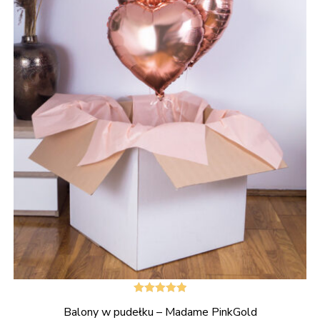
Oceniono
Balony w pudełku – Madame PinkGold
5.00
na 5