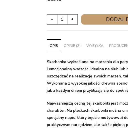
ilość
DODAJ 
-
+
Skarbonka
wykreślana
na
OPIS
OPINIE (2)
WYSYŁKA
PRODUCE
marzenia
dla
pary
Skarbonka wykreślana na marzenia dla pary
-
i emocjonalną wartość. Idealna na ślub lub
Prezent
oszczędzać na realizację swoich marzeń, ta
na
Wykonana z wysokiej jakości drewna sosno
ślub/rocznicę
jak z każdym dniem przybliżają się do spełni
Najważniejszą cechą tej skarbonki jest możli
charakter. Na pleckach skarbonki można umie
specjalny napis, który będzie motywował do 
praktycznym narzędziem, ale także piękną p