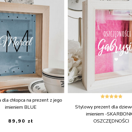
 dla chłopca na prezent z jego
Oceniono
Stylowy prezent dla dziew
imieniem BLUE
5.00
na 5
imieniem -SKARBON
OSZCZĘDNOŚCI
89,90
zł