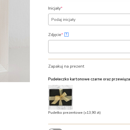
(required)
Inicjały
*
(required)
Zdjęcie
*
?
Zapakuj na prezent
Pudełeczko kartonowe czarne oraz przewiąza
Pudełko prezentowe
(+13,90 zł)