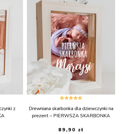
Oceniono
czynki z
Drewniana skarbonka dla dziewczynki na
5.00
na 5
KA
prezent – PIERWSZA SKARBONKA
89,90
zł