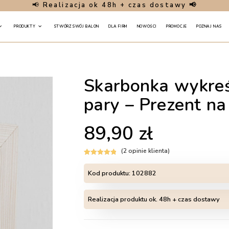
📢
Realizacja ok 48h + czas dostawy 📢
PRODUKTY
STWÓRZ SWÓJ BALON
DLA FIRM
NOWOŚCI
PROMOCJE
POZNAJ NAS
Skarbonka wykreś
pary – Prezent na
89,90
zł
(
2
opinie klienta)
Oceniony
2
5.00
na 5 na
Kod produktu:
102882
podstawie
ocen
Realizacja produktu ok. 48h + czas dostawy
klientów