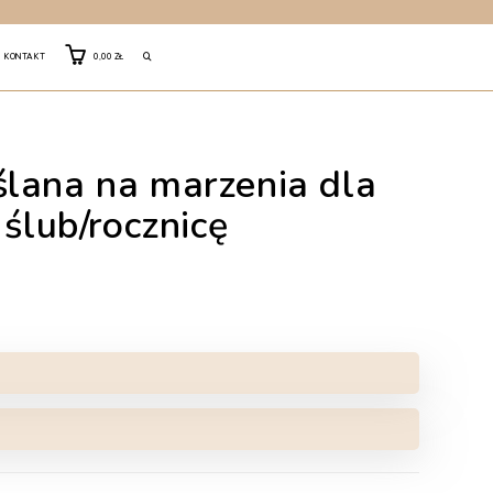
TOGGLE
KONTAKT
0,00
ZŁ
WEBSITE
lana na marzenia dla
SEARCH
 ślub/rocznicę