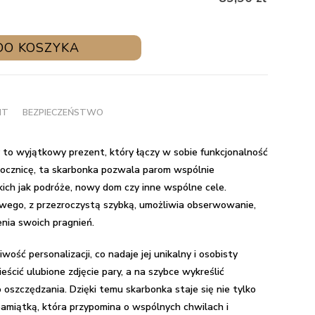
DO KOSZYKA
NT
BEZPIECZEŃSTWO
 to wyjątkowy prezent, który łączy w sobie funkcjonalność
 rocznicę, ta skarbonka pozwala parom wspólnie
kich jak podróże, nowy dom czy inne wspólne cele.
wego, z przezroczystą szybką, umożliwia obserwowanie,
enia swoich pragnień.
wość personalizacji, co nadaje jej unikalny i osobisty
ścić ulubione zdjęcie pary, a na szybce wykreślić
oszczędzania. Dzięki temu skarbonka staje się nie tylko
amiątką, która przypomina o wspólnych chwilach i