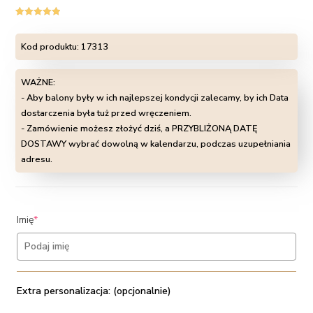
Oceniony
1
5.00
na 5 na
Kod produktu:
17313
podstawie
oceny klienta
WAŻNE:
- Aby balony były w ich najlepszej kondycji zalecamy, by ich Data
dostarczenia była tuż przed wręczeniem.
- Zamówienie możesz złożyć dziś, a PRZYBLIŻONĄ DATĘ
DOSTAWY wybrać dowolną w kalendarzu, podczas uzupełniania
adresu.
(required)
Imię
*
Extra personalizacja: (opcjonalnie)