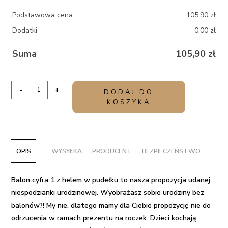
Podstawowa cena
105,90
zł
Dodatki
0,00
zł
Suma
105,90
zł
ilość
-
+
DODAJ DO
Balon
KOSZYKA
cyfra
złota
1
z
OPIS
WYSYŁKA
PRODUCENT
BEZPIECZEŃSTWO
helem
w
Balon cyfra 1 z helem w pudełku
to nasza propozycja
udanej
pudełku+
niespodzianki urodzinowej
. Wyobrażasz sobie urodziny bez
imię
balonów?! My nie, dlatego mamy dla Ciebie propozycję nie do
odrzucenia w ramach
prezentu na roczek
. Dzieci kochają