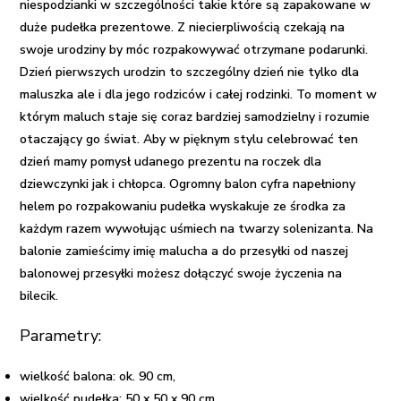
niespodzianki w szczególności takie które są zapakowane w
duże pudełka prezentowe. Z niecierpliwością czekają na
swoje urodziny by móc rozpakowywać otrzymane podarunki.
Dzień pierwszych urodzin to szczególny dzień nie tylko dla
maluszka ale i dla jego rodziców i całej rodzinki. To moment w
którym maluch staje się coraz bardziej samodzielny i rozumie
otaczający go świat. Aby w pięknym stylu celebrować ten
dzień mamy pomysł udanego
prezentu na roczek dla
dziewczynki
jak i chłopca. Ogromny
balon cyfra napełniony
helem
po rozpakowaniu pudełka wyskakuje ze środka za
każdym razem wywołując uśmiech na twarzy solenizanta. Na
balonie zamieścimy imię malucha a do przesyłki od naszej
balonowej przesyłki
możesz dołączyć swoje życzenia na
bilecik.
Parametry:
wielkość balona: ok. 90 cm,
wielkość pudełka: 50 x 50 x 90 cm,