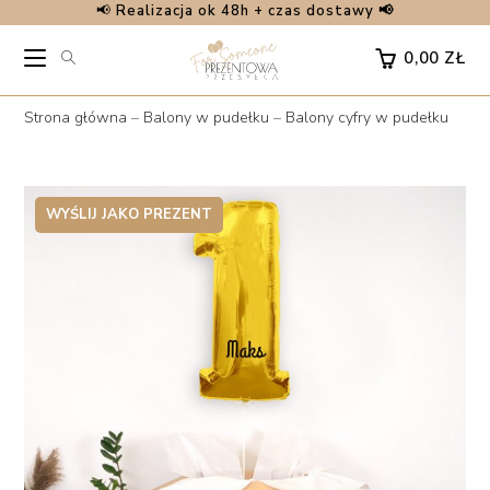
📢
Realizacja ok 48h + czas dostawy 📢
Skip
to
0,00
ZŁ
content
Strona główna
–
Balony w pudełku
–
Balony cyfry w pudełku
WYŚLIJ JAKO PREZENT