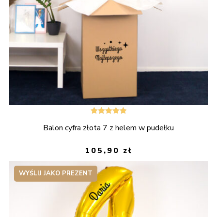
Oceniono
Balon cyfra złota 7 z helem w pudełku
5.00
na 5
105,90
zł
WYŚLIJ JAKO PREZENT