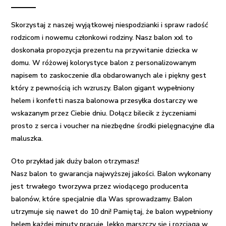
i
konfetti
Skorzystaj z naszej wyjątkowej niespodzianki i spraw radość
dla
rodzicom i nowemu członkowi rodziny. Nasz balon xxl to
dziewczynki
doskonała propozycja
prezentu na przywitanie dziecka w
-
domu
. W różowej kolorystyce balon z personalizowanym
Pierwsze
napisem to zaskoczenie dla obdarowanych ale i piękny gest
powitanie
który z pewnością ich wzruszy.
Balon gigant wypełniony
helem
i konfetti nasza balonowa przesyłka dostarczy we
wskazanym przez Ciebie dniu. Dołącz bilecik z życzeniami
prosto z serca i voucher na niezbędne środki pielęgnacyjne dla
maluszka.
Oto przykład jak duży balon otrzymasz!
Nasz balon to gwarancja najwyższej jakości. Balon wykonany
jest trwałego tworzywa przez wiodącego producenta
balonów, które specjalnie dla Was sprowadzamy. Balon
utrzymuje się nawet do 10 dni! Pamiętaj, że balon wypełniony
helem każdej minuty pracuje, lekko marszczy się i rozciąga w