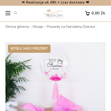
📢
Realizacja ok 48h + czas dostawy 📢
Skip
to
0,00
ZŁ
content
Strona główna
–
Okazje
–
Prezenty na Narodziny Dziecka
WYŚLIJ JAKO PREZENT