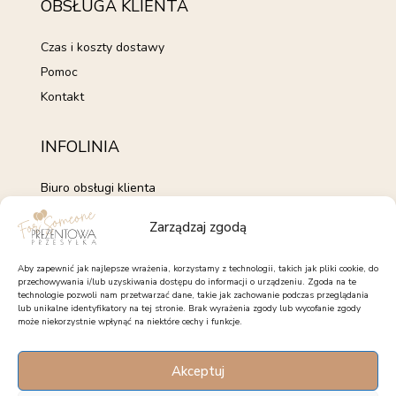
OBSŁUGA KLIENTA
Czas i koszty dostawy
Pomoc
Kontakt
INFOLINIA
Biuro obsługi klienta
+48 735 843 843
Zarządzaj zgodą
pon. - pt. 7:00 - 15:00
kontakt@forsomeone.pl
Aby zapewnić jak najlepsze wrażenia, korzystamy z technologii, takich jak pliki cookie, do
przechowywania i/lub uzyskiwania dostępu do informacji o urządzeniu. Zgoda na te
technologie pozwoli nam przetwarzać dane, takie jak zachowanie podczas przeglądania
lub unikalne identyfikatory na tej stronie. Brak wyrażenia zgody lub wycofanie zgody
może niekorzystnie wpłynąć na niektóre cechy i funkcje.
OBSERWUJ NAS
Akceptuj