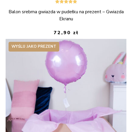
Oceniono
Balon srebrna gwiazda w pudełku na prezent – Gwiazda
5.00
na 5
Ekranu
72,90
zł
WYŚLIJ JAKO PREZENT