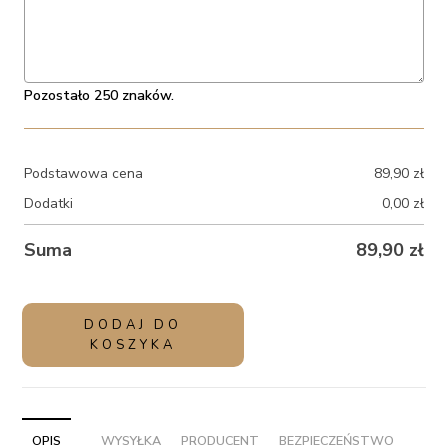
Pozostało 250 znaków.
Podstawowa cena
89,90
zł
Dodatki
0,00
zł
Suma
89,90
zł
ilość
DODAJ DO
Wielki
KOSZYKA
balon
kula
z
helem
OPIS
WYSYŁKA
PRODUCENT
BEZPIECZEŃSTWO