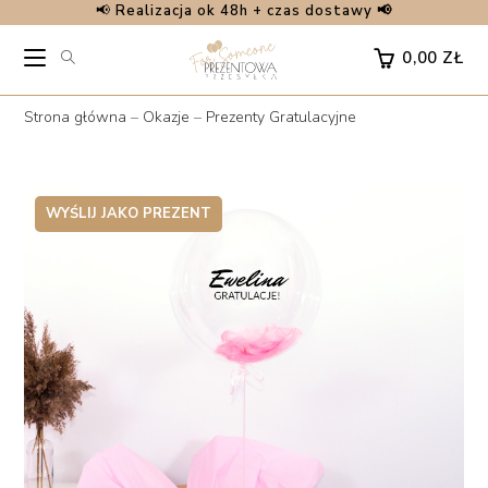
📢
Realizacja ok 48h + czas dostawy 📢
Skip
to
0,00
ZŁ
content
Strona główna
–
Okazje
–
Prezenty Gratulacyjne
WYŚLIJ JAKO PREZENT