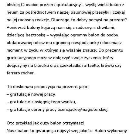
Gratulacje
bliskiej Ci osobie
prezent gratulacyjny
–
wyślij wielki balon z
helem
za pośrednictwem naszej
balonowej przesyłki
i czekaj
na jej radosną reakcję. Dlaczego to dobry
pomysł na prezent
?
Ponieważ balony kojarzą nam się z radosnymi chwilami,
dziecięcą beztroską – wysyłając ogromny balon do osoby
obdarowanej robisz mu ogromną niespodziankę i doceniasz
moment w życiu w którym się właśnie znalazł. Do prezentu
gratulacyjnego możesz dołączyć swoje życzenia, który
dołączymy na bileciku oraz czekoladki: raffaello, krówki czy
ferrero rocher.
To doskonała propozycja na prezent jako:
– gratulacje nowej pracy,
– gratulacje z osiągniętego wyniku,
– gratulacje obrony pracy licencjackiej/magisterskiej.
Oto przykład jak duży balon otrzymasz!
Nasz balon to gwarancja najwyższej jakości. Balon wykonany