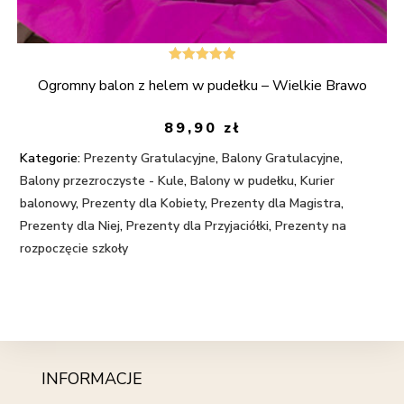
Oceniono
Ogromny balon z helem w pudełku – Wielkie Brawo
5.00
na 5
89,90
zł
Kategorie:
Prezenty Gratulacyjne
,
Balony Gratulacyjne
,
Balony przezroczyste - Kule
,
Balony w pudełku
,
Kurier
balonowy
,
Prezenty dla Kobiety
,
Prezenty dla Magistra
,
Prezenty dla Niej
,
Prezenty dla Przyjaciółki
,
Prezenty na
rozpoczęcie szkoły
INFORMACJE