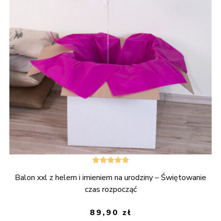
Oceniono
Balon xxl z helem i imieniem na urodziny – Świętowanie
5.00
na 5
czas rozpocząć
89,90
zł