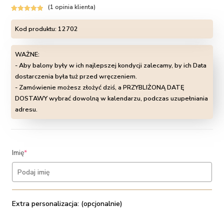
(
1
opinia klienta)
Oceniony
1
5.00
na 5 na
Kod produktu:
12702
podstawie
oceny klienta
WAŻNE:
- Aby balony były w ich najlepszej kondycji zalecamy, by ich Data
dostarczenia była tuż przed wręczeniem.
- Zamówienie możesz złożyć dziś, a PRZYBLIŻONĄ DATĘ
DOSTAWY wybrać dowolną w kalendarzu, podczas uzupełniania
adresu.
(required)
Imię
*
Extra personalizacja: (opcjonalnie)