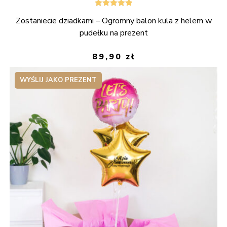
Oceniono
Zostaniecie dziadkami – Ogromny balon kula z helem w
5.00
na 5
pudełku na prezent
89,90
zł
WYŚLIJ JAKO PREZENT