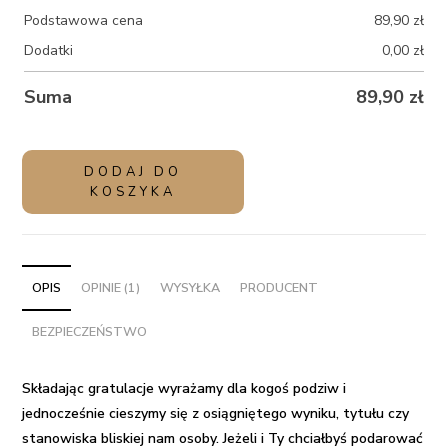
Podstawowa cena
89,90
zł
Dodatki
0,00
zł
Suma
89,90
zł
ilość
DODAJ DO
Ogromny
KOSZYKA
balon
kula
z
helem
OPIS
OPINIE (1)
WYSYŁKA
PRODUCENT
i
BEZPIECZEŃSTWO
różowymi
piórami
w
Składając gratulacje wyrażamy dla kogoś podziw i
pudełku
jednocześnie cieszymy się z osiągniętego wyniku, tytułu czy
-
stanowiska bliskiej nam osoby. Jeżeli i Ty chciałbyś podarować