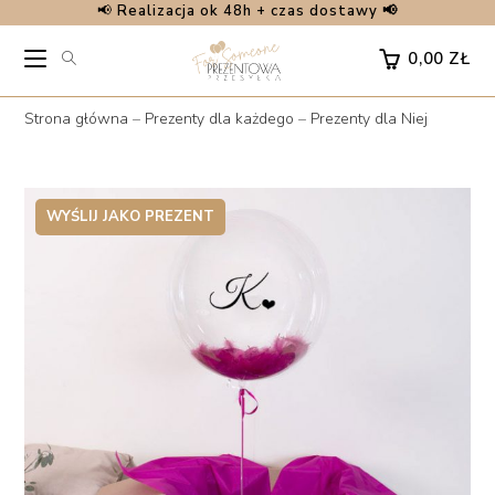
📢
Realizacja ok 48h + czas dostawy 📢
Skip
to
0,00
ZŁ
content
Strona główna
–
Prezenty dla każdego
–
Prezenty dla Niej
WYŚLIJ JAKO PREZENT