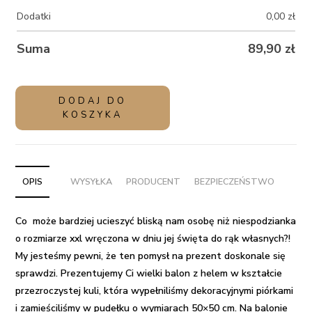
Dodatki
0,00
zł
Suma
89,90
zł
ilość
DODAJ DO
Balon
KOSZYKA
xxl
kula
z
helem
OPIS
WYSYŁKA
PRODUCENT
BEZPIECZEŃSTWO
w
pudełku
Co może bardziej ucieszyć bliską nam osobę niż
niespodzianka
z
o rozmiarze xxl
wręczona w dniu jej święta do rąk własnych?!
napisem
My jesteśmy pewni, że ten
pomysł na prezent
doskonale się
-
sprawdzi. Prezentujemy Ci
wielki balon z helem
w kształcie
Serducho
przezroczystej kuli, która wypełniliśmy dekoracyjnymi piórkami
dla
i zamieściliśmy w pudełku o wymiarach 50×50 cm. Na balonie