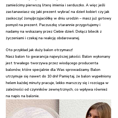
Niej
zamieścimy pierwszą literę imienia i serduszko. A więc jeśli
zastanawiasz się
jaki prezent wybrać na dzień kobiet
czy jak
zaskoczyć żonę/przyjaciółkę w dniu urodzin – masz już gotowy
pomysł na prezent. Paczuszkę starannie przygotujemy i
nadamy na wskazany przez Ciebie dzień. Dołącz bilecik z
życzeniami i czekaj na reakcję obdarowanej.
Oto przykład jak duży balon otrzymasz!
Nasz balon to gwarancja najwyższej jakości. Balon wykonany
jest trwałego tworzywa przez wiodącego producenta
balonów, które specjalnie dla Was sprowadzamy. Balon
utrzymuje się nawet do 10 dni! Pamiętaj, że balon wypełniony
helem każdej minuty pracuje, lekko marszczy się i rozciąga w
zależności od czynników zewnętrznych, co wpływa również
na napis na balonie.