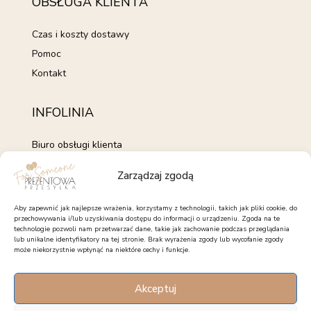
OBSŁUGA KLIENTA
Czas i koszty dostawy
Pomoc
Kontakt
INFOLINIA
Biuro obsługi klienta
+48 735 843 843
Zarządzaj zgodą
pon. - pt. 7:00 - 15:00
kontakt@forsomeone.pl
Aby zapewnić jak najlepsze wrażenia, korzystamy z technologii, takich jak pliki cookie, do
przechowywania i/lub uzyskiwania dostępu do informacji o urządzeniu. Zgoda na te
technologie pozwoli nam przetwarzać dane, takie jak zachowanie podczas przeglądania
lub unikalne identyfikatory na tej stronie. Brak wyrażenia zgody lub wycofanie zgody
może niekorzystnie wpłynąć na niektóre cechy i funkcje.
OBSERWUJ NAS
Akceptuj
Facebook
Instagram
Pinterest