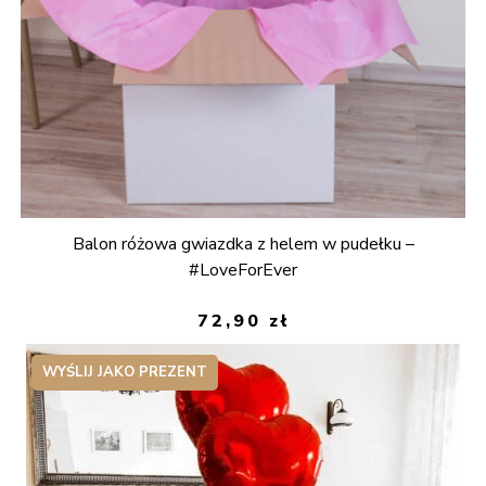
Balon różowa gwiazdka z helem w pudełku –
#LoveForEver
72,90
zł
WYŚLIJ JAKO PREZENT