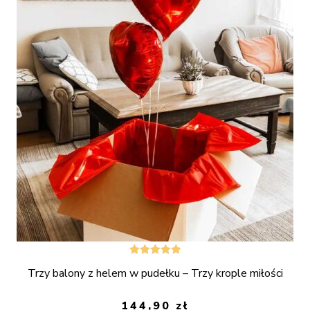
Oceniono
Trzy balony z helem w pudełku – Trzy krople miłości
5.00
na 5
144,90
zł