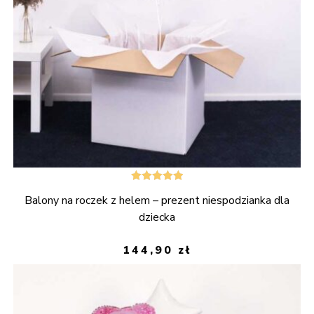
Oceniono
Balony na roczek z helem – prezent niespodzianka dla
5.00
na 5
dziecka
144,90
zł