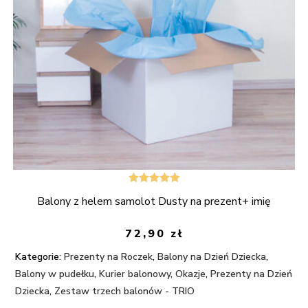
Oceniono
Balony z helem samolot Dusty na prezent+ imię
5.00
na 5
72,90
zł
Kategorie:
Prezenty na Roczek
,
Balony na Dzień Dziecka
,
Balony w pudełku
,
Kurier balonowy
,
Okazje
,
Prezenty na Dzień
Dziecka
,
Zestaw trzech balonów - TRIO