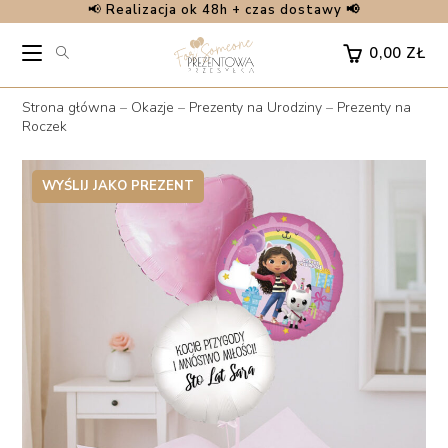
📢
Realizacja ok 48h + czas dostawy 📢
Skip
to
0,00
ZŁ
content
Strona główna
–
Okazje
–
Prezenty na Urodziny
–
Prezenty na
Roczek
WYŚLIJ JAKO PREZENT