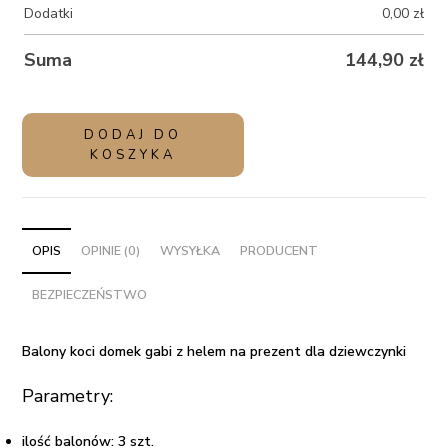
Dodatki
0,00
zł
Suma
144,90
zł
ilość
DODAJ DO
Balony
KOSZYKA
koci
domek
gabi
z
OPIS
OPINIE (0)
WYSYŁKA
PRODUCENT
helem
BEZPIECZEŃSTWO
na
prezent
dla
Balony koci domek gabi z helem na prezent dla dziewczynki
dziewczynki
Parametry:
ilość balonów: 3 szt.