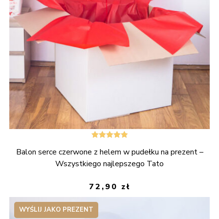
Oceniono
Balon serce czerwone z helem w pudełku na prezent –
5.00
na 5
Wszystkiego najlepszego Tato
72,90
zł
WYŚLIJ JAKO PREZENT