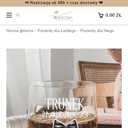
📢
Realizacja ok 48h + czas dostawy 📢
Skip
to
0,00
ZŁ
content
Strona główna
–
Prezenty dla każdego
–
Prezenty dla Niego