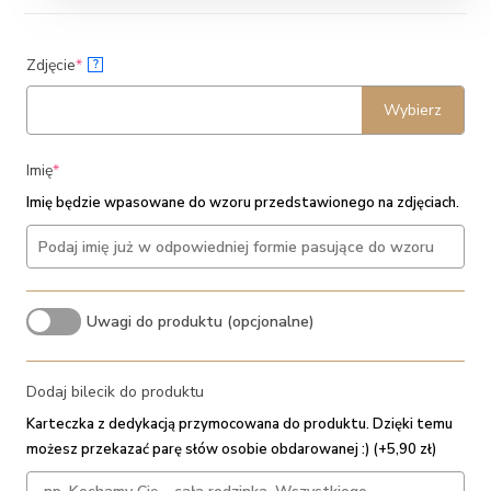
(required)
Zdjęcie
*
?
Wybierz
(required)
Imię
*
Imię będzie wpasowane do wzoru przedstawionego na zdjęciach.
Uwagi do produktu (opcjonalne)
Dodaj bilecik do produktu
Karteczka z dedykacją przymocowana do produktu. Dzięki temu
możesz przekazać parę słów osobie obdarowanej :) (+5,90 zł)