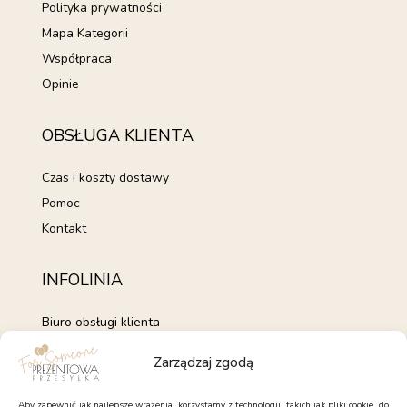
Polityka prywatności
Mapa Kategorii
Współpraca
Opinie
OBSŁUGA KLIENTA
Czas i koszty dostawy
Pomoc
Kontakt
INFOLINIA
Biuro obsługi klienta
+48 735 843 843
Zarządzaj zgodą
pon. - pt. 7:00 - 15:00
kontakt@forsomeone.pl
Aby zapewnić jak najlepsze wrażenia, korzystamy z technologii, takich jak pliki cookie, do