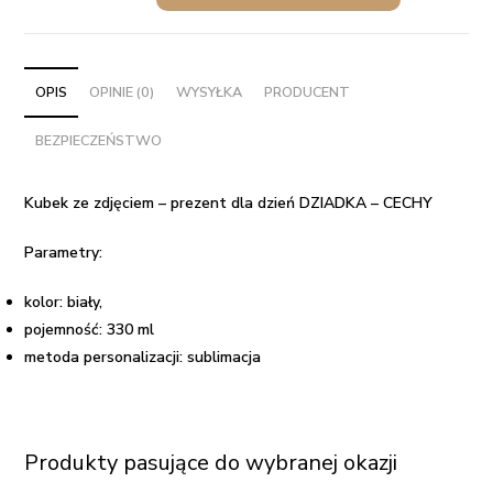
ze
zdjęciem
–
prezent
OPIS
OPINIE (0)
WYSYŁKA
PRODUCENT
dla
BEZPIECZEŃSTWO
dzień
DZIADKA
–
Kubek ze zdjęciem – prezent dla dzień DZIADKA – CECHY
CECHY
Parametry:
kolor: biały,
pojemność: 330 ml
metoda personalizacji: sublimacja
Produkty pasujące do wybranej okazji