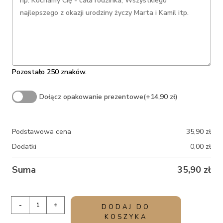
Pozostało 250 znaków.
Dołącz opakowanie prezentowe
(+14,90 zł)
Podstawowa cena
35,90
zł
Dodatki
0,00
zł
Suma
35,90
zł
ilość
-
+
DODAJ DO
Kubek
KOSZYKA