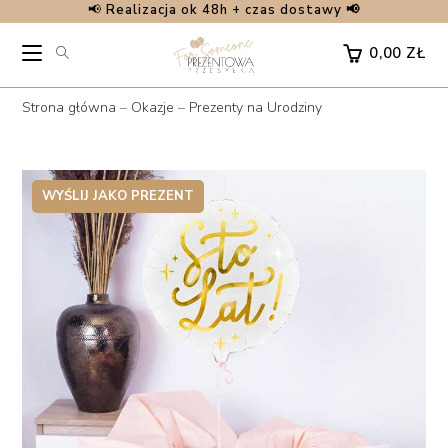
📢
Realizacja ok 48h + czas dostawy 📢
Skip
to
0,00
ZŁ
content
Strona główna
–
Okazje
–
Prezenty na Urodziny
WYŚLIJ JAKO PREZENT