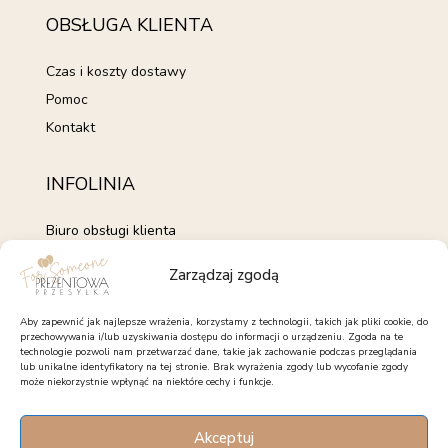
OBSŁUGA KLIENTA
Czas i koszty dostawy
Pomoc
Kontakt
INFOLINIA
Biuro obsługi klienta
+48 735 843 843
Zarządzaj zgodą
pon. - pt. 7:00 - 15:00
kontakt@forsomeone.pl
Aby zapewnić jak najlepsze wrażenia, korzystamy z technologii, takich jak pliki cookie, do
przechowywania i/lub uzyskiwania dostępu do informacji o urządzeniu. Zgoda na te
technologie pozwoli nam przetwarzać dane, takie jak zachowanie podczas przeglądania
lub unikalne identyfikatory na tej stronie. Brak wyrażenia zgody lub wycofanie zgody
może niekorzystnie wpłynąć na niektóre cechy i funkcje.
OBSERWUJ NAS
Akceptuj