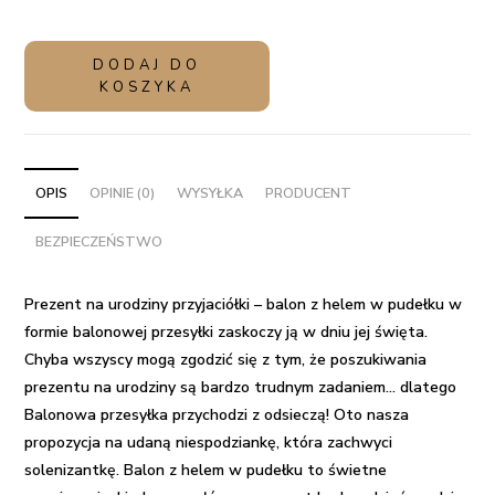
ilość
DODAJ DO
Prezent
KOSZYKA
na
urodziny
przyjaciółki
-
OPIS
OPINIE (0)
WYSYŁKA
PRODUCENT
balon
BEZPIECZEŃSTWO
z
helem
w
Prezent na urodziny przyjaciółki – balon z helem w pudełku w
pudełku
formie balonowej przesyłki zaskoczy ją w dniu jej święta.
Chyba wszyscy mogą zgodzić się z tym, że poszukiwania
prezentu na urodziny
są bardzo trudnym zadaniem… dlatego
Balonowa przesyłka
przychodzi z odsieczą! Oto nasza
propozycja na udaną niespodziankę, która zachwyci
solenizantkę.
Balon z helem w pudełku
to świetne