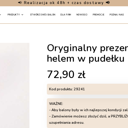
📢
Realizacja ok 48h + czas dostawy 📢
PRODUKTY
STWÓRZ SWÓJ BALON
DLA FIRM
NOWOŚCI
PROMOCJE
POZNAJ NAS
Oryginalny prezen
helem w pudełku
72,90
zł
Kod produktu:
29241
WAŻNE:
- Aby balony były w ich najlepszej kondycji za
- Zamówienie możesz złożyć dziś, a PRZYB
uzupełniania adresu.