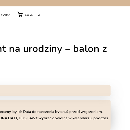
TOGGLE
KONTAKT
0,00
ZŁ
WEBSITE
t na urodziny – balon z
SEARCH
lecamy, by ich Data dostarczenia była tuż przed wręczeniem.
LIŻONĄ DATĘ DOSTAWY wybrać dowolną w kalendarzu, podczas