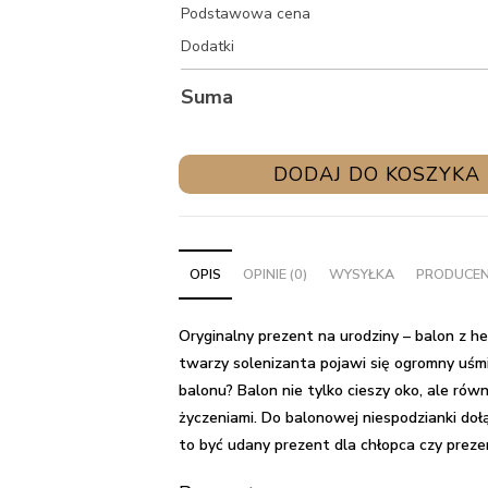
Podstawowa cena
Dodatki
Suma
ilość
DODAJ DO KOSZYKA
Oryginalny
prezent
na
OPIS
OPINIE (0)
WYSYŁKA
PRODUCE
urodziny
-
balon
Oryginalny prezent na urodziny
– balon z he
z
twarzy solenizanta pojawi się ogromny uśmi
helem
balonu? Balon nie tylko cieszy oko, ale ró
w
życzeniami. Do balonowej niespodzianki dołąc
pudełku
to być udany
prezent dla chłopca
czy
preze