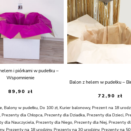
helem i piórkami w pudełku –
Wspomnienie
Balon z helem w pudełku – Bir
89,90
zł
72,90
zł
ze
,
Balony w pudełku
,
Do 100 zł
,
Kurier balonowy
,
Prezent na 18 urodz
,
Prezenty dla Chłopca
,
Prezenty dla Dziadka
,
Prezenty dla Dzieci
,
Pr
ty dla Nauczyciela
,
Prezenty dla Niego
,
Prezenty dla Niej
,
Prezenty dl
ony
,
Prezenty na 18 urodziny
,
Prezenty na 30 urodziny
,
Prezenty na 50