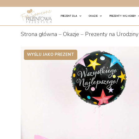
Skip
to
PREZENT DLA
OKAZJE
PREZENTY WG HOBBY
content
Strona główna
–
Okazje
–
Prezenty na Urodziny
WYŚLIJ JAKO PREZENT