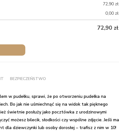
72,90
zł
0,00
zł
72,90
zł
NT
BEZPIECZEŃSTWO
lem w pudełku, sprawi, że po otworzeniu pudełka na
ech. Bo jak nie uśmiechnąć się na widok tak pięknego
wnież świetnie posłuży jako pocztówka z urodzinowymi
zyć możesz bilecik, słodkości czy wspólne zdjęcie. Jeśli ma
nt dla dziewczynki
lub osoby dorosłej – trafisz z nim w 10!