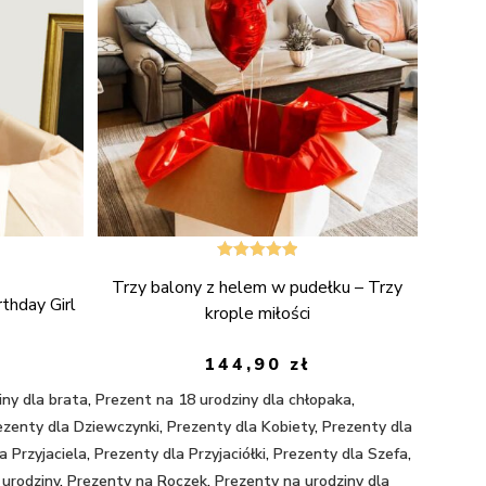
Oceniono
Trzy balony z helem w pudełku – Trzy
5.00
na 5
thday Girl
krople miłości
144,90
zł
iny dla brata
,
Prezent na 18 urodziny dla chłopaka
,
ezenty dla Dziewczynki
,
Prezenty dla Kobiety
,
Prezenty dla
a Przyjaciela
,
Prezenty dla Przyjaciółki
,
Prezenty dla Szefa
,
 urodziny
,
Prezenty na Roczek
,
Prezenty na urodziny dla