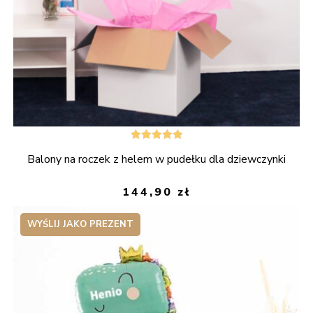
Oceniono
Balony na roczek z helem w pudełku dla dziewczynki
5.00
na 5
144,90
zł
WYŚLIJ JAKO PREZENT