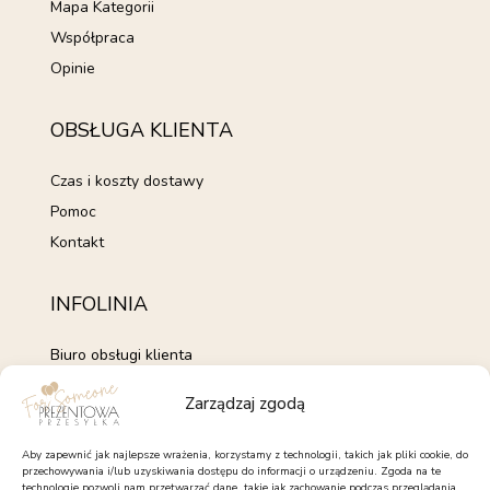
Mapa Kategorii
Współpraca
Opinie
OBSŁUGA KLIENTA
Czas i koszty dostawy
Pomoc
Kontakt
INFOLINIA
Biuro obsługi klienta
+48 735 843 843
Zarządzaj zgodą
pon. - pt. 7:00 - 15:00
kontakt@forsomeone.pl
Aby zapewnić jak najlepsze wrażenia, korzystamy z technologii, takich jak pliki cookie, do
przechowywania i/lub uzyskiwania dostępu do informacji o urządzeniu. Zgoda na te
technologie pozwoli nam przetwarzać dane, takie jak zachowanie podczas przeglądania