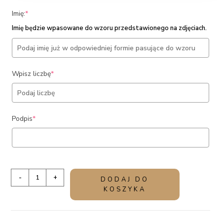
(required)
Imię:
*
Imię będzie wpasowane do wzoru przedstawionego na zdjęciach.
(required)
Wpisz liczbę
*
(required)
Podpis
*
ilość
-
+
DODAJ DO
pamiątka
KOSZYKA
roczku
dziewczynki