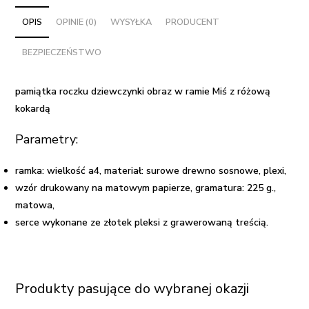
obraz
w
OPIS
OPINIE (0)
WYSYŁKA
PRODUCENT
ramie
BEZPIECZEŃSTWO
Miś
z
różową
pamiątka roczku dziewczynki obraz w ramie Miś z różową
kokardą
kokardą
Parametry:
ramka: wielkość a4, materiał: surowe drewno sosnowe, plexi,
wzór drukowany na matowym papierze, gramatura: 225 g.,
matowa,
serce wykonane ze złotek pleksi z grawerowaną treścią.
Produkty pasujące do wybranej okazji