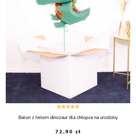
Oceniono
Balon z helem dinozaur dla chłopca na urodziny
5.00
na 5
72,90
zł