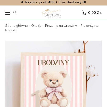
📢
Realizacja ok 48h + czas dostawy 📢
Skip
to
0,00
ZŁ
content
Strona główna
–
Okazje
–
Prezenty na Urodziny
–
Prezenty na
Roczek