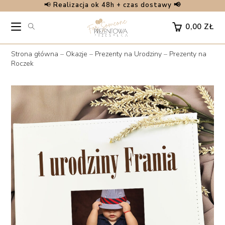
📢
Realizacja ok 48h + czas dostawy 📢
Skip
to
0,00
ZŁ
content
Strona główna
–
Okazje
–
Prezenty na Urodziny
–
Prezenty na
Roczek