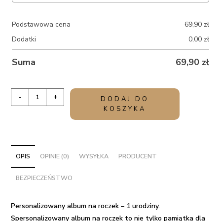
Podstawowa cena
69,90
zł
Dodatki
0,00
zł
Suma
69,90
zł
ilość
-
+
DODAJ DO
Personalizowany
KOSZYKA
album
na
roczek
-
OPIS
OPINIE (0)
WYSYŁKA
PRODUCENT
1
BEZPIECZEŃSTWO
urodziny
Personalizowany album na roczek – 1 urodziny.
Spersonalizowany album na roczek to nie tylko pamiątka dla