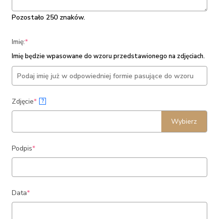
Pozostało 250 znaków.
(required)
Imię:
*
Imię będzie wpasowane do wzoru przedstawionego na zdjęciach.
(required)
Zdjęcie
*
?
Wybierz
(required)
Podpis
*
(required)
Data
*