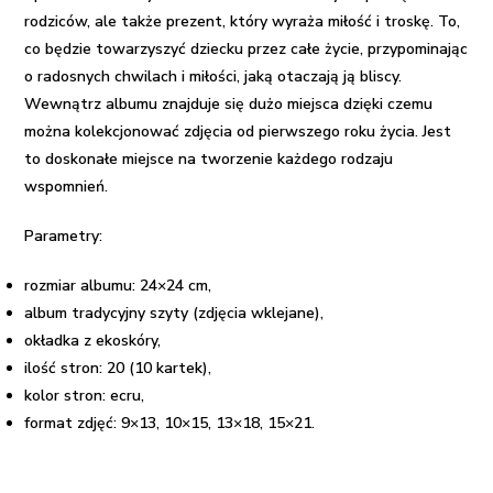
rodziców, ale także prezent, który wyraża miłość i troskę. To,
co będzie towarzyszyć dziecku przez całe życie, przypominając
o radosnych chwilach i miłości, jaką otaczają ją bliscy.
Wewnątrz albumu znajduje się dużo miejsca dzięki czemu
można kolekcjonować zdjęcia od pierwszego roku życia. Jest
to doskonałe miejsce na tworzenie każdego rodzaju
wspomnień.
Parametry:
rozmiar albumu: 24×24 cm,
album tradycyjny szyty (zdjęcia wklejane),
okładka z ekoskóry,
ilość stron: 20 (10 kartek),
kolor stron: ecru,
format zdjęć: 9×13, 10×15, 13×18, 15×21.