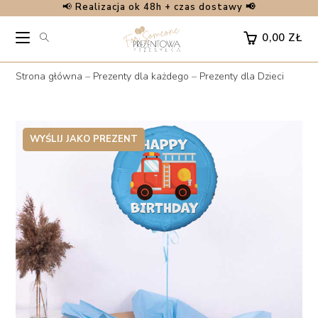
📢
Realizacja ok 48h + czas dostawy 📢
Skip
to
0,00
ZŁ
content
Strona główna
–
Prezenty dla każdego
–
Prezenty dla Dzieci
WYŚLIJ JAKO PREZENT