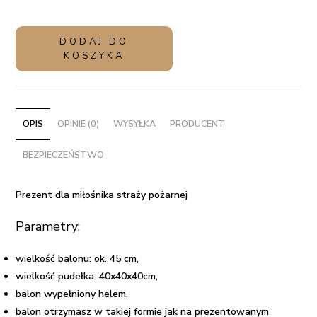
ilość
DODAJ DO
Prezent
KOSZYKA
dla
miłośnika
straży
pożarnej
OPIS
OPINIE (0)
WYSYŁKA
PRODUCENT
-
BEZPIECZEŃSTWO
balon
z
helem
Prezent dla miłośnika straży pożarnej
w
Parametry:
pudełku
wielkość balonu: ok. 45 cm,
wielkość pudełka: 40x40x40cm,
balon wypełniony helem,
balon otrzymasz w takiej formie jak na prezentowanym