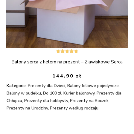
Oceniono
Balony serca z helem na prezent – Zjawiskowe Serca
5.00
na 5
144,90
zł
Kategorie:
Prezenty dla Dzieci
,
Balony foliowe pojedyncze
,
Balony w pudełku
,
Do 100 zł
,
Kurier balonowy
,
Prezenty dla
Chłopca
,
Prezenty dla hobbysty
,
Prezenty na Roczek
,
Prezenty na Urodziny
,
Prezenty według rodzaju