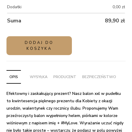
Dodatki
0,00
zł
Suma
89,90
zł
ilość
DODAJ DO
Przezroczysty
KOSZYKA
balon
z
piórkami
i
OPIS
WYSYŁKA
PRODUCENT
BEZPIECZEŃSTWO
helem
w
Efektowny i zaskakujący prezent
? Nasz
balon xxl w pudełku
pudełku
to kwintesencja pięknego prezentu
dla Kobiety z okazji
-
urodzin
, walentynek czy rocznicy ślubu. Proponujemy Wam
My
przeźroczysty balon wypełniony helem, piórkami w kolorze
Love
wiśniowym z napisem imię + #MyLove. Wyrażanie uczuć nigdy
nie było takie proste – wystarczy, że podasz w polu powyżej