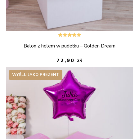
Oceniono
Balon z helem w pudełku – Golden Dream
5.00
na 5
72,90
zł
WYŚLIJ JAKO PREZENT