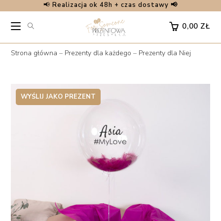
📢
Realizacja ok 48h + czas dostawy 📢
Skip
to
0,00
ZŁ
content
Strona główna
–
Prezenty dla każdego
–
Prezenty dla Niej
WYŚLIJ JAKO PREZENT