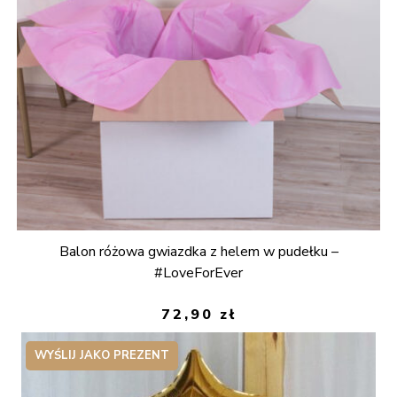
Balon różowa gwiazdka z helem w pudełku –
#LoveForEver
72,90
zł
WYŚLIJ JAKO PREZENT