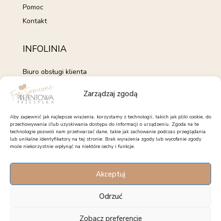
Pomoc
Kontakt
INFOLINIA
Biuro obsługi klienta
+48 735 843 843
Zarządzaj zgodą
pon. - pt. 7:00 - 15:00
kontakt@forsomeone.pl
Aby zapewnić jak najlepsze wrażenia, korzystamy z technologii, takich jak pliki cookie, do
przechowywania i/lub uzyskiwania dostępu do informacji o urządzeniu. Zgoda na te
technologie pozwoli nam przetwarzać dane, takie jak zachowanie podczas przeglądania
lub unikalne identyfikatory na tej stronie. Brak wyrażenia zgody lub wycofanie zgody
może niekorzystnie wpłynąć na niektóre cechy i funkcje.
OBSERWUJ NAS
Akceptuj
Facebook
Instagram
Pinterest
Odrzuć
Zobacz preferencje