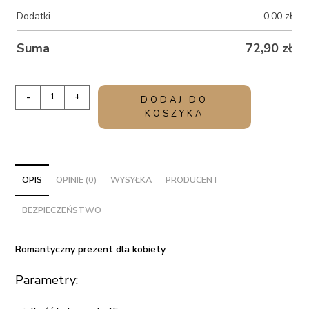
Dodatki
0,00
zł
Suma
72,90
zł
ilość
-
+
DODAJ DO
Romantyczny
KOSZYKA
prezent
dla
kobiety
-
OPIS
OPINIE (0)
WYSYŁKA
PRODUCENT
Balon
BEZPIECZEŃSTWO
czerwone
serce
Jesteś
Romantyczny prezent dla kobiety
Ważna
Parametry: