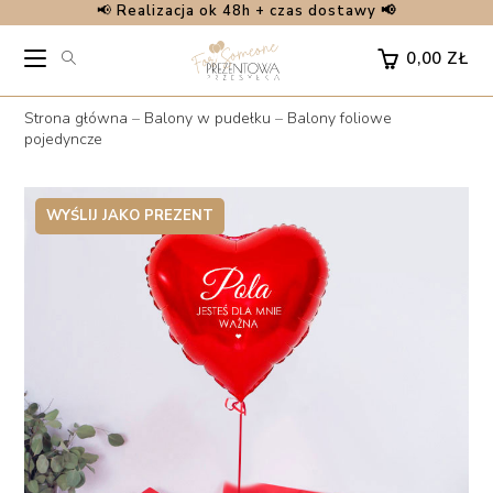
📢
Realizacja ok 48h + czas dostawy 📢
Skip
to
0,00
ZŁ
content
Strona główna
–
Balony w pudełku
–
Balony foliowe
pojedyncze
WYŚLIJ JAKO PREZENT