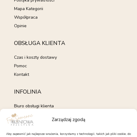
Polityka prywatności
Mapa Kategorii
Współpraca
Opinie
OBSŁUGA KLIENTA
Czas i koszty dostawy
Pomoc
Kontakt
INFOLINIA
Biuro obsługi klienta
+48 735 843 843
Zarządzaj zgodą
pon. - pt. 7:00 - 15:00
kontakt@forsomeone.pl
Aby zapewnić jak najlepsze wrażenia, korzystamy z technologii, takich jak pliki cookie, do