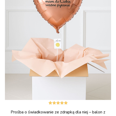
Oceniono
Prośba o świadkowanie ze zdrapką dla niej – balon z
5.00
na 5