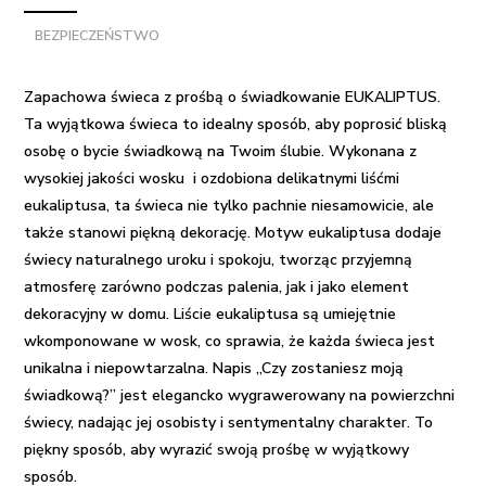
świadkowanie
BEZPIECZEŃSTWO
EUKALIPTUS
Zapachowa świeca z prośbą o świadkowanie EUKALIPTUS.
Ta wyjątkowa świeca to idealny sposób, aby poprosić bliską
osobę o bycie świadkową na Twoim ślubie. Wykonana z
wysokiej jakości wosku i ozdobiona delikatnymi liśćmi
eukaliptusa, ta świeca nie tylko pachnie niesamowicie, ale
także stanowi piękną dekorację. Motyw eukaliptusa dodaje
świecy naturalnego uroku i spokoju, tworząc przyjemną
atmosferę zarówno podczas palenia, jak i jako element
dekoracyjny w domu. Liście eukaliptusa są umiejętnie
wkomponowane w wosk, co sprawia, że każda świeca jest
unikalna i niepowtarzalna. Napis „Czy zostaniesz moją
świadkową?” jest elegancko wygrawerowany na powierzchni
świecy, nadając jej osobisty i sentymentalny charakter. To
piękny sposób, aby wyrazić swoją prośbę w wyjątkowy
sposób.