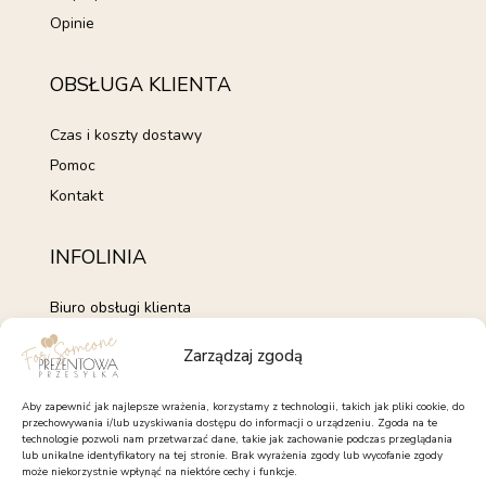
Opinie
OBSŁUGA KLIENTA
Czas i koszty dostawy
Pomoc
Kontakt
INFOLINIA
Biuro obsługi klienta
+48 735 843 843
Zarządzaj zgodą
pon. - pt. 7:00 - 15:00
kontakt@forsomeone.pl
Aby zapewnić jak najlepsze wrażenia, korzystamy z technologii, takich jak pliki cookie, do
przechowywania i/lub uzyskiwania dostępu do informacji o urządzeniu. Zgoda na te
technologie pozwoli nam przetwarzać dane, takie jak zachowanie podczas przeglądania
lub unikalne identyfikatory na tej stronie. Brak wyrażenia zgody lub wycofanie zgody
może niekorzystnie wpłynąć na niektóre cechy i funkcje.