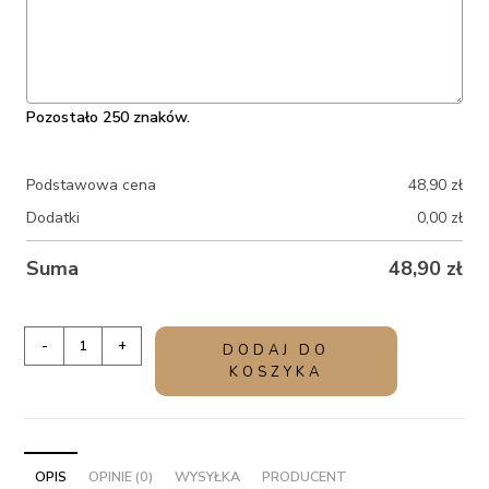
Pozostało 250 znaków.
Podstawowa cena
48,90
zł
Dodatki
0,00
zł
Suma
48,90
zł
ilość
-
+
DODAJ DO
Zapachowa
KOSZYKA
świeca
z
prośbą
o
OPIS
OPINIE (0)
WYSYŁKA
PRODUCENT