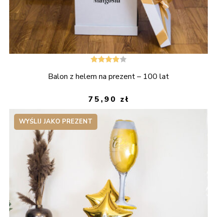
Oceniono
Balon z helem na prezent – 100 lat
4.00
na 5
75,90
zł
WYŚLIJ JAKO PREZENT