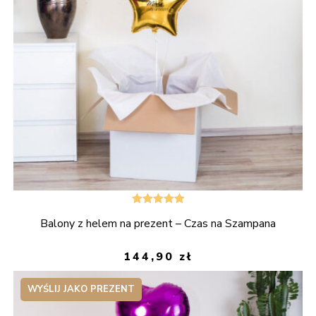
Oceniono
Balony z helem na prezent – Czas na Szampana
5.00
na 5
144,90
zł
WYŚLIJ JAKO PREZENT