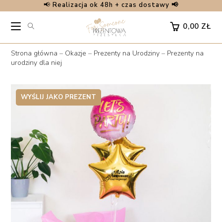
📢
Realizacja ok 48h + czas dostawy 📢
Skip
to
0,00
ZŁ
content
Strona główna
–
Okazje
–
Prezenty na Urodziny
–
Prezenty na
urodziny dla niej
WYŚLIJ JAKO PREZENT