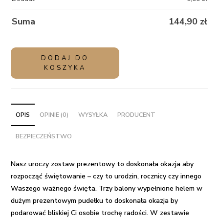
Suma
144,90
zł
ilość
DODAJ DO
Balony
KOSZYKA
z
helem
na
prezent
OPIS
OPINIE (0)
WYSYŁKA
PRODUCENT
-
BEZPIECZEŃSTWO
Świętowanie
Nasz uroczy
zostaw prezentowy
to doskonała okazja aby
rozpocząć świętowanie – czy to urodzin, rocznicy czy innego
Waszego ważnego święta.
Trzy balony wypełnione helem
w
dużym prezentowym pudełku to doskonała okazja by
podarować bliskiej Ci osobie trochę radości. W zestawie