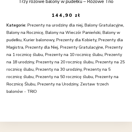
Trzy różowe balony w pudełku – Różowe Trio
144,90
zł
Kategorie:
Prezenty na urodziny dla niej
,
Balony Gratulacyjne
,
Balony na Rocznicę
,
Balony na Wieczór Panieński
,
Balony w
pudełku
,
Kurier balonowy
,
Prezenty dla Kobiety
,
Prezenty dla
Magistra
,
Prezenty dla Niej
,
Prezenty Gratulacyjne
,
Prezenty
na 1 rocznicę ślubu
,
Prezenty na 10 rocznicę ślubu
,
Prezenty
na 18 urodziny
,
Prezenty na 20 rocznicę ślubu
,
Prezenty na 25
rocznicę ślubu
,
Prezenty na 30 urodziny
,
Prezenty na 5
rocznicę ślubu
,
Prezenty na 50 rocznicę ślubu
,
Prezenty na
Rocznicę Ślubu
,
Prezenty na Urodziny
,
Zestaw trzech
balonów - TRIO