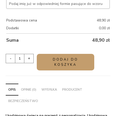
Podstawowa cena
48,90
zł
Dodatki
0,00
zł
Suma
48,90
zł
ilość
-
+
DODAJ DO
Urodzinowa
KOSZYKA
świeca
na
prezent
z
OPIS
OPINIE (0)
WYSYŁKA
PRODUCENT
personalizacją
BEZPIECZEŃSTWO
-
Kolory
Urodzinowa świeca na prezent z personalizacją.
Urodzinowa