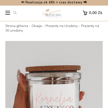
📢
Realizacja ok 48h + czas dostawy 📢
Skip
to
0,00
ZŁ
content
Strona główna
–
Okazje
–
Prezenty na Urodziny
–
Prezenty na
30 urodziny