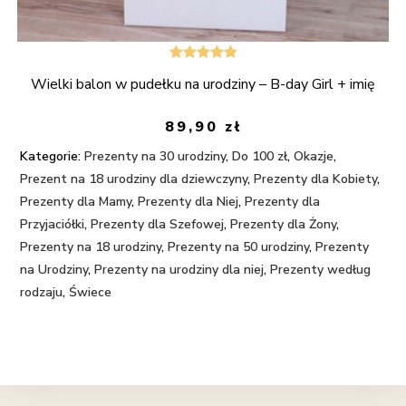
Oceniono
Wielki balon w pudełku na urodziny – B-day Girl + imię
5.00
na 5
89,90
zł
Kategorie:
Prezenty na 30 urodziny
,
Do 100 zł
,
Okazje
,
Prezent na 18 urodziny dla dziewczyny
,
Prezenty dla Kobiety
,
Prezenty dla Mamy
,
Prezenty dla Niej
,
Prezenty dla
Przyjaciółki
,
Prezenty dla Szefowej
,
Prezenty dla Żony
,
Prezenty na 18 urodziny
,
Prezenty na 50 urodziny
,
Prezenty
na Urodziny
,
Prezenty na urodziny dla niej
,
Prezenty według
rodzaju
,
Świece