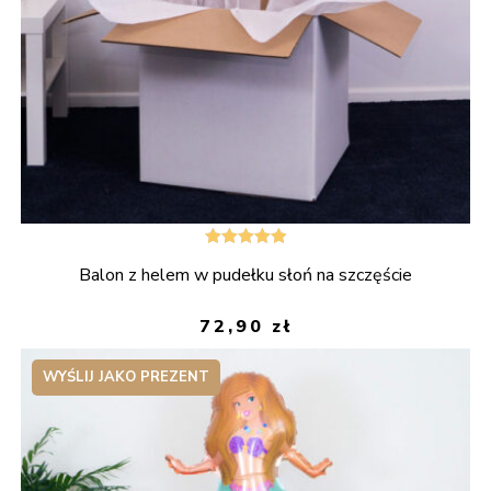
Oceniono
Balon z helem w pudełku słoń na szczęście
5.00
na 5
72,90
zł
WYŚLIJ JAKO PREZENT