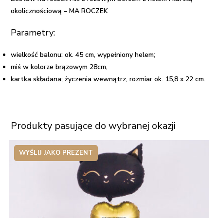
z
okolicznościową – MA ROCZEK
helem
i
Parametry:
kartką
wielkość balonu: ok. 45 cm, wypełniony helem;
okolicznościową
miś w kolorze brązowym 28cm,
-
kartka składana; życzenia wewnątrz, rozmiar ok. 15,8 x 22 cm.
MA
ROCZEK
Produkty pasujące do wybranej okazji
WYŚLIJ JAKO PREZENT