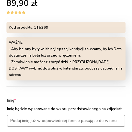
89,90
zł
Oceniony
5
5.00
na 5 na
Kod produktu:
115269
podstawie
ocen
klientów
WAŻNE:
- Aby balony były w ich najlepszej kondycji zalecamy, by ich Data
dostarczenia była tuż przed wręczeniem.
- Zamówienie możesz złożyć dziś, a PRZYBLIŻONĄ DATĘ
DOSTAWY wybrać dowolną w kalendarzu, podczas uzupełniania
adresu.
(required)
Imię
*
Imię będzie wpasowane do wzoru przedstawionego na zdjęciach.