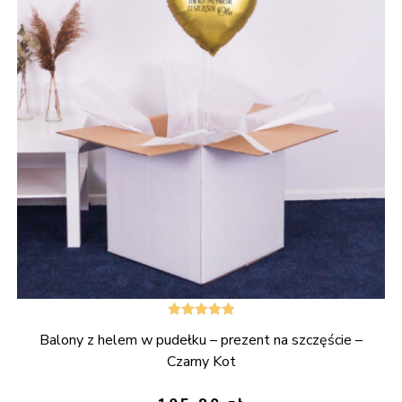
Oceniono
Balony z helem w pudełku – prezent na szczęście –
5.00
na 5
Czarny Kot