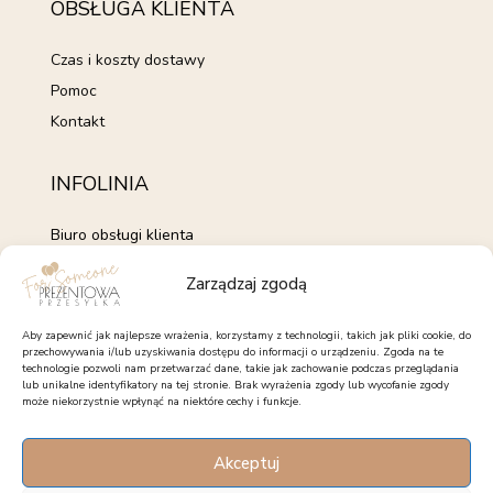
OBSŁUGA KLIENTA
Czas i koszty dostawy
Pomoc
Kontakt
INFOLINIA
Biuro obsługi klienta
+48 735 843 843
Zarządzaj zgodą
pon. - pt. 7:00 - 15:00
kontakt@forsomeone.pl
Aby zapewnić jak najlepsze wrażenia, korzystamy z technologii, takich jak pliki cookie, do
przechowywania i/lub uzyskiwania dostępu do informacji o urządzeniu. Zgoda na te
technologie pozwoli nam przetwarzać dane, takie jak zachowanie podczas przeglądania
lub unikalne identyfikatory na tej stronie. Brak wyrażenia zgody lub wycofanie zgody
może niekorzystnie wpłynąć na niektóre cechy i funkcje.
OBSERWUJ NAS
Akceptuj