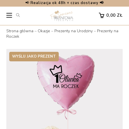
📢
Realizacja ok 48h + czas dostawy 📢
Skip
to
0,00
ZŁ
content
Strona główna
–
Okazje
–
Prezenty na Urodziny
–
Prezenty na
Roczek
WYŚLIJ JAKO PREZENT