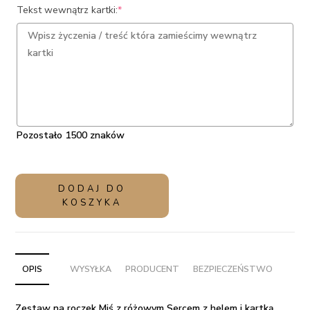
(required)
Tekst wewnątrz kartki:
*
Pozostało 1500 znaków
ilość
DODAJ DO
Zestaw
KOSZYKA
na
roczek
Miś
z
OPIS
WYSYŁKA
PRODUCENT
BEZPIECZEŃSTWO
różowym
Sercem
Zestaw na roczek Miś z różowym Sercem z helem i kartką