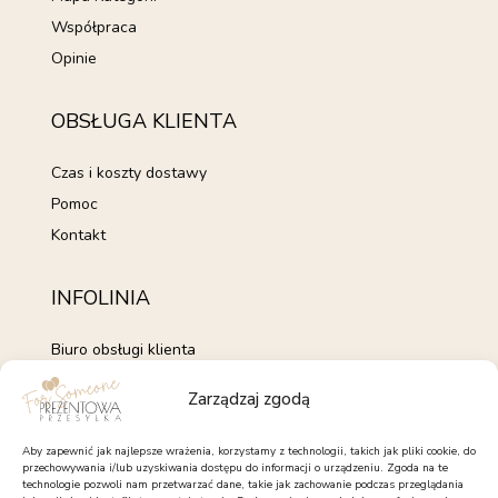
Współpraca
Opinie
OBSŁUGA KLIENTA
Czas i koszty dostawy
Pomoc
Kontakt
INFOLINIA
Biuro obsługi klienta
+48 735 843 843
Zarządzaj zgodą
pon. - pt. 7:00 - 15:00
kontakt@forsomeone.pl
Aby zapewnić jak najlepsze wrażenia, korzystamy z technologii, takich jak pliki cookie, do
przechowywania i/lub uzyskiwania dostępu do informacji o urządzeniu. Zgoda na te
technologie pozwoli nam przetwarzać dane, takie jak zachowanie podczas przeglądania