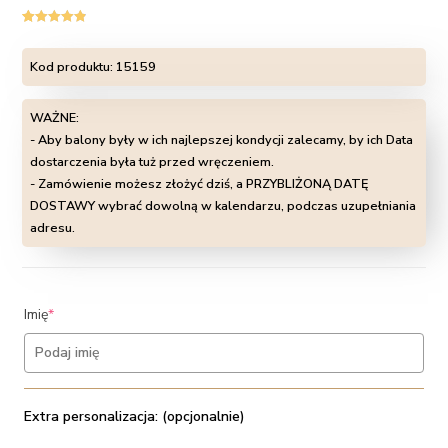
Oceniony
10
4.90
na 5 na
Kod produktu:
15159
podstawie
ocen
klientów
WAŻNE:
- Aby balony były w ich najlepszej kondycji zalecamy, by ich Data
dostarczenia była tuż przed wręczeniem.
- Zamówienie możesz złożyć dziś, a PRZYBLIŻONĄ DATĘ
DOSTAWY wybrać dowolną w kalendarzu, podczas uzupełniania
adresu.
(required)
Imię
*
Extra personalizacja: (opcjonalnie)