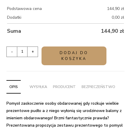
Podstawowa cena
144,90
zł
Dodatki
0,00
zł
Suma
144,90
zł
ilość
-
+
DODAJ DO
Balony
KOSZYKA
z
helem
na
urodziny
OPIS
WYSYŁKA
PRODUCENT
BEZPIECZEŃSTWO
-
Wszystkiego
Pomysł zaskoczenie osoby obdarowanej gdy rozkuje wielkie
najlepszego
prezentowe pudło a z niego wyłonią się
urodzinowe balony z
+
imieniem
obdarowanego! Brzmi fantastycznie prawda?
imię
Prezentowana propozycja
zestawu prezentowego
to
pomysł