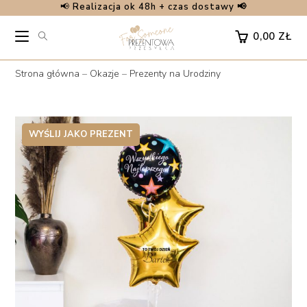
📢
Realizacja ok 48h + czas dostawy 📢
Skip
to
0,00
ZŁ
content
Strona główna
–
Okazje
–
Prezenty na Urodziny
WYŚLIJ JAKO PREZENT