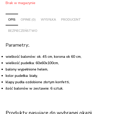
Brak w magazynie
OPIS
OPINIE (0)
WYSYŁKA
PRODUCENT
BEZPIECZEŃSTWO
Parametry:.
wielkość balonów: ok. 45 cm, korona ok 60 cm,
wielkość pudełka: 60x60x100cm,
balony wypełnione helem,
kolor pudełka: biały,
klapy pudła ozdobione złotym konfetti,
ilość balonów w zestawie: 6 sztuk.
Produkty pasujące do wybranej okazji