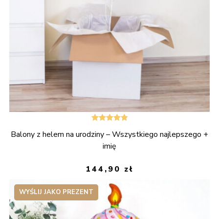
Oceniono
Balony z helem na urodziny – Wszystkiego najlepszego +
4.90
na 5
imię
144,90
zł
WYŚLIJ JAKO PREZENT