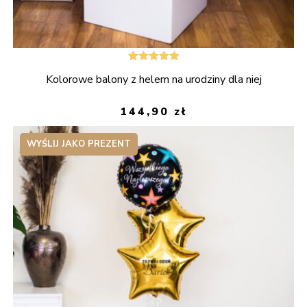
Oceniono
Kolorowe balony z helem na urodziny dla niej
5.00
na 5
144,90
zł
WYŚLIJ JAKO PREZENT