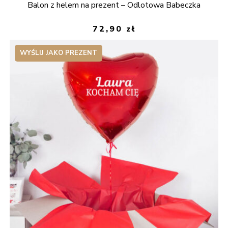
Balon z helem na prezent – Odlotowa Babeczka
5.00
na 5
72,90
zł
WYŚLIJ JAKO PREZENT