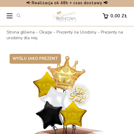
📢
Realizacja ok 48h + czas dostawy 📢
Skip
to
0,00
ZŁ
content
Strona główna
–
Okazje
–
Prezenty na Urodziny
–
Prezenty na
urodziny dla niej
WYŚLIJ JAKO PREZENT